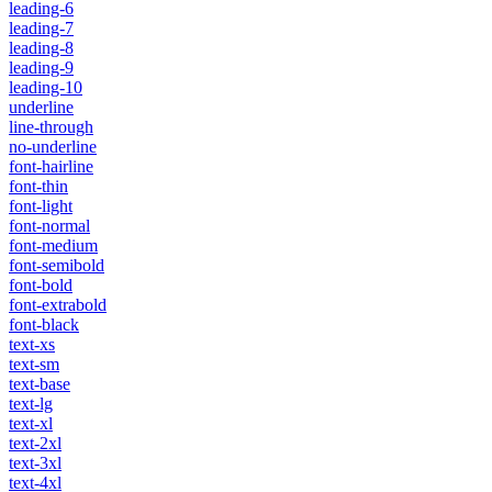
leading-6
leading-7
leading-8
leading-9
leading-10
underline
line-through
no-underline
font-hairline
font-thin
font-light
font-normal
font-medium
font-semibold
font-bold
font-extrabold
font-black
text-xs
text-sm
text-base
text-lg
text-xl
text-2xl
text-3xl
text-4xl