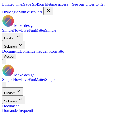
Limited time:
Save
$145
on lifetime access
→
See our prices to get
DivMagic with discounts!
Make design
Simple
Now
Live
Fun
Matter
Simple
Prodotti
Soluzioni
Documenti
Domande frequenti
Contatto
Accedi
Make design
Simple
Now
Live
Fun
Matter
Simple
Prodotti
Soluzioni
Documenti
Domande frequenti