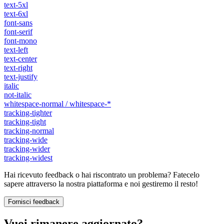
text-5xl
text-6xl
font-sans
font-serif
font-mono
text-left
text-center
text-right
text-justify
italic
not-italic
whitespace-normal / whitespace-*
tracking-tighter
tracking-tight
tracking-normal
tracking-wide
tracking-wider
tracking-widest
Hai ricevuto feedback o hai riscontrato un problema? Fatecelo
sapere attraverso la nostra piattaforma e noi gestiremo il resto!
Fornisci feedback
Vuoi rimanere aggiornato?