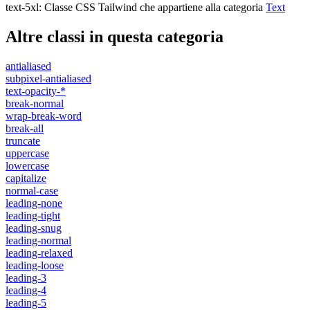
text-5xl
:
Classe CSS Tailwind che appartiene alla categoria
Text
Altre classi in questa categoria
antialiased
subpixel-antialiased
text-opacity-*
break-normal
wrap-break-word
break-all
truncate
uppercase
lowercase
capitalize
normal-case
leading-none
leading-tight
leading-snug
leading-normal
leading-relaxed
leading-loose
leading-3
leading-4
leading-5