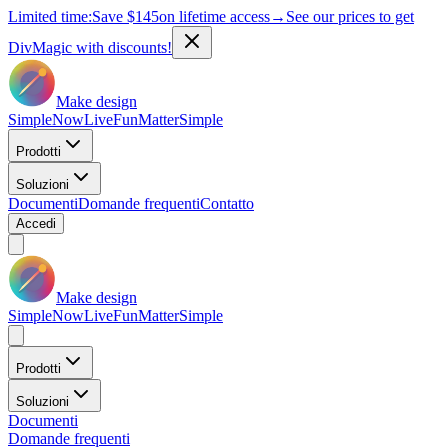
Limited time:
Save
$145
on lifetime access
→
See our prices to get
DivMagic with discounts!
Make design
Simple
Now
Live
Fun
Matter
Simple
Prodotti
Soluzioni
Documenti
Domande frequenti
Contatto
Accedi
Make design
Simple
Now
Live
Fun
Matter
Simple
Prodotti
Soluzioni
Documenti
Domande frequenti