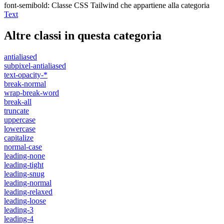
font-semibold
:
Classe CSS Tailwind che appartiene alla categoria
Text
Altre classi in questa categoria
antialiased
subpixel-antialiased
text-opacity-*
break-normal
wrap-break-word
break-all
truncate
uppercase
lowercase
capitalize
normal-case
leading-none
leading-tight
leading-snug
leading-normal
leading-relaxed
leading-loose
leading-3
leading-4