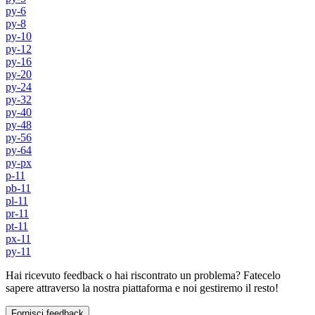
py-6
py-8
py-10
py-12
py-16
py-20
py-24
py-32
py-40
py-48
py-56
py-64
py-px
p-11
pb-11
pl-11
pr-11
pt-11
px-11
py-11
Hai ricevuto feedback o hai riscontrato un problema? Fatecelo
sapere attraverso la nostra piattaforma e noi gestiremo il resto!
Fornisci feedback