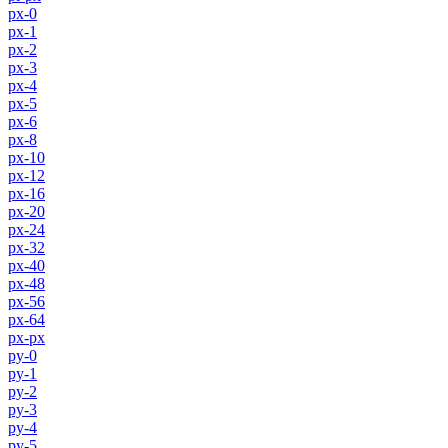
px-0
px-1
px-2
px-3
px-4
px-5
px-6
px-8
px-10
px-12
px-16
px-20
px-24
px-32
px-40
px-48
px-56
px-64
px-px
py-0
py-1
py-2
py-3
py-4
py-5