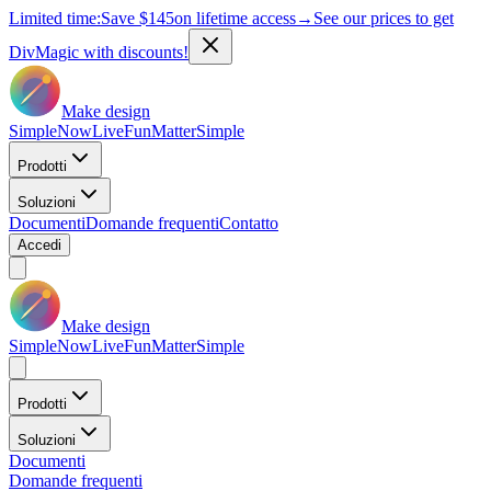
Limited time:
Save
$145
on lifetime access
→
See our prices to get
DivMagic with discounts!
Make design
Simple
Now
Live
Fun
Matter
Simple
Prodotti
Soluzioni
Documenti
Domande frequenti
Contatto
Accedi
Make design
Simple
Now
Live
Fun
Matter
Simple
Prodotti
Soluzioni
Documenti
Domande frequenti