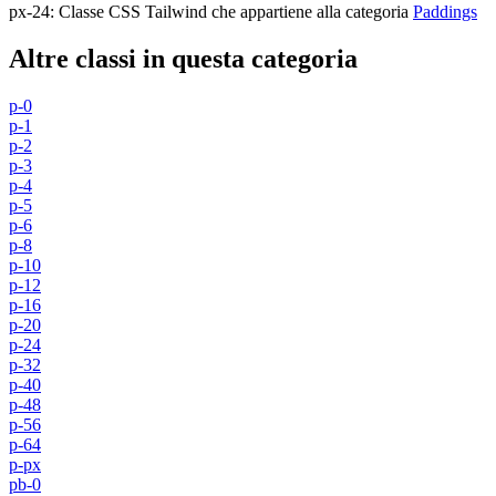
px-24
:
Classe CSS Tailwind che appartiene alla categoria
Paddings
Altre classi in questa categoria
p-0
p-1
p-2
p-3
p-4
p-5
p-6
p-8
p-10
p-12
p-16
p-20
p-24
p-32
p-40
p-48
p-56
p-64
p-px
pb-0