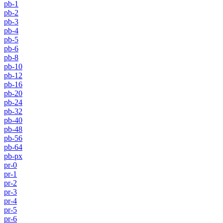
pb-1
pb-2
pb-3
pb-4
pb-5
pb-6
pb-8
pb-10
pb-12
pb-16
pb-20
pb-24
pb-32
pb-40
pb-48
pb-56
pb-64
pb-px
pr-0
pr-1
pr-2
pr-3
pr-4
pr-5
pr-6