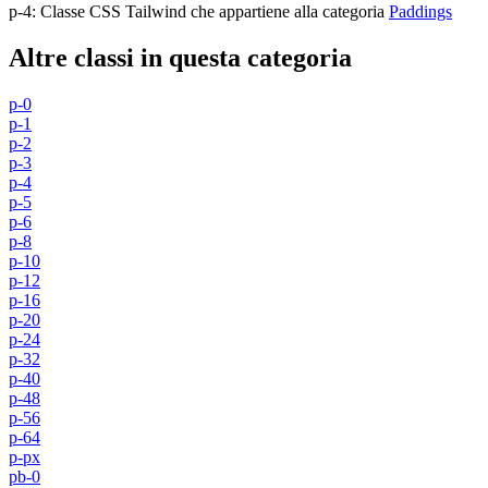
p-4
:
Classe CSS Tailwind che appartiene alla categoria
Paddings
Altre classi in questa categoria
p-0
p-1
p-2
p-3
p-4
p-5
p-6
p-8
p-10
p-12
p-16
p-20
p-24
p-32
p-40
p-48
p-56
p-64
p-px
pb-0