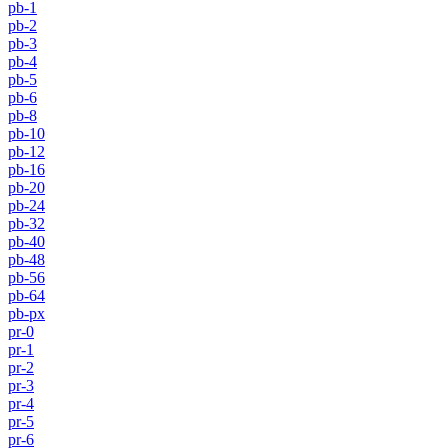
pb-1
pb-2
pb-3
pb-4
pb-5
pb-6
pb-8
pb-10
pb-12
pb-16
pb-20
pb-24
pb-32
pb-40
pb-48
pb-56
pb-64
pb-px
pr-0
pr-1
pr-2
pr-3
pr-4
pr-5
pr-6