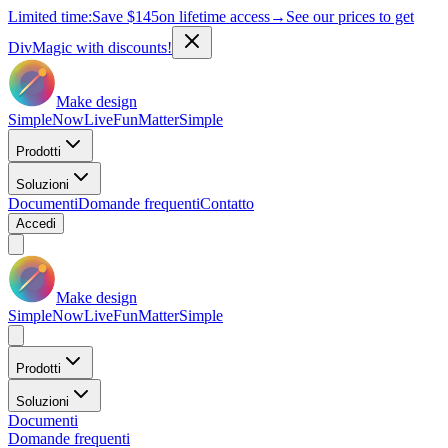
Limited time:
Save
$145
on lifetime access
→
See our prices to get
DivMagic with discounts!
Make design
Simple
Now
Live
Fun
Matter
Simple
Prodotti
Soluzioni
Documenti
Domande frequenti
Contatto
Accedi
Make design
Simple
Now
Live
Fun
Matter
Simple
Prodotti
Soluzioni
Documenti
Domande frequenti