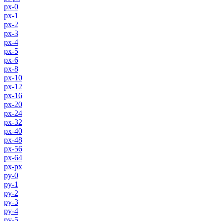
px-0
px-1
px-2
px-3
px-4
px-5
px-6
px-8
px-10
px-12
px-16
px-20
px-24
px-32
px-40
px-48
px-56
px-64
px-px
py-0
py-1
py-2
py-3
py-4
py-5