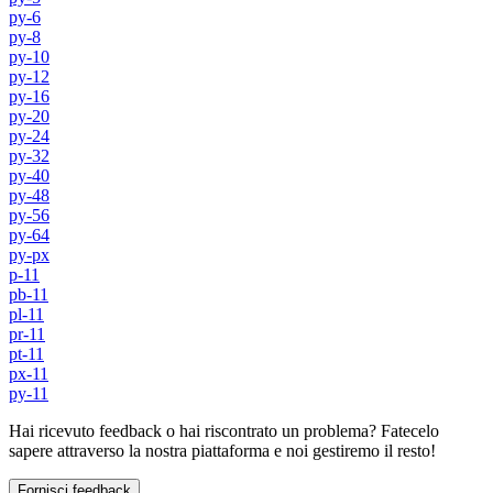
py-6
py-8
py-10
py-12
py-16
py-20
py-24
py-32
py-40
py-48
py-56
py-64
py-px
p-11
pb-11
pl-11
pr-11
pt-11
px-11
py-11
Hai ricevuto feedback o hai riscontrato un problema? Fatecelo
sapere attraverso la nostra piattaforma e noi gestiremo il resto!
Fornisci feedback