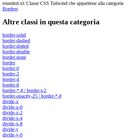
rounded-xl
:
Classe CSS Tailwind che appartiene alla categoria
Borders
Altre classi in questa categoria
border-solid
border-dashed
border-dotted
border-double
border-none
border
border-0
border-2
border-4
border-8
border-*-# / border-t-2
border-opacity-25 / border-*-#
divide-x
divide-x-0
divide-x-2
divide-x-4
divide-x-8
divide-y
divide-y-0