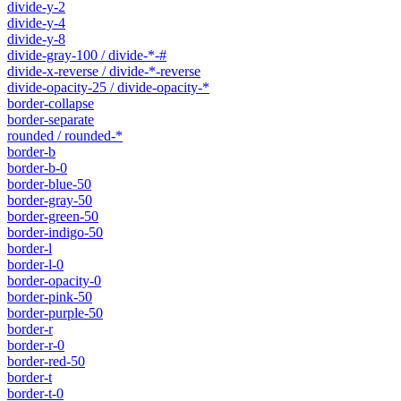
divide-y-2
divide-y-4
divide-y-8
divide-gray-100 / divide-*-#
divide-x-reverse / divide-*-reverse
divide-opacity-25 / divide-opacity-*
border-collapse
border-separate
rounded / rounded-*
border-b
border-b-0
border-blue-50
border-gray-50
border-green-50
border-indigo-50
border-l
border-l-0
border-opacity-0
border-pink-50
border-purple-50
border-r
border-r-0
border-red-50
border-t
border-t-0