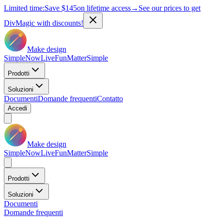
Limited time:
Save
$145
on lifetime access
→
See our prices to get
DivMagic with discounts!
Make design
Simple
Now
Live
Fun
Matter
Simple
Prodotti
Soluzioni
Documenti
Domande frequenti
Contatto
Accedi
Make design
Simple
Now
Live
Fun
Matter
Simple
Prodotti
Soluzioni
Documenti
Domande frequenti