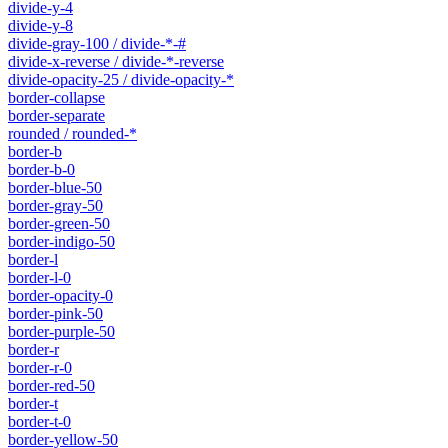
divide-y-4
divide-y-8
divide-gray-100 / divide-*-#
divide-x-reverse / divide-*-reverse
divide-opacity-25 / divide-opacity-*
border-collapse
border-separate
rounded / rounded-*
border-b
border-b-0
border-blue-50
border-gray-50
border-green-50
border-indigo-50
border-l
border-l-0
border-opacity-0
border-pink-50
border-purple-50
border-r
border-r-0
border-red-50
border-t
border-t-0
border-yellow-50