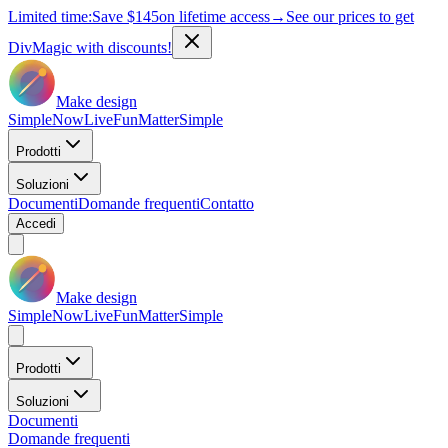
Limited time:
Save
$145
on lifetime access
→
See our prices to get
DivMagic with discounts!
Make design
Simple
Now
Live
Fun
Matter
Simple
Prodotti
Soluzioni
Documenti
Domande frequenti
Contatto
Accedi
Make design
Simple
Now
Live
Fun
Matter
Simple
Prodotti
Soluzioni
Documenti
Domande frequenti