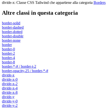
divide-x
:
Classe CSS Tailwind che appartiene alla categoria
Borders
Altre classi in questa categoria
border-solid
border-dashed
border-dotted
border-double
border-none
border
border-0
border-2
border-4
border-8
border-*-# / border-t-2
border-opacity-25 / border-*-#
divide-x
divide-x-0
divide-x-2
divide-x-4
divide-x-8
divide-y
divide-y-0
divide-y-2