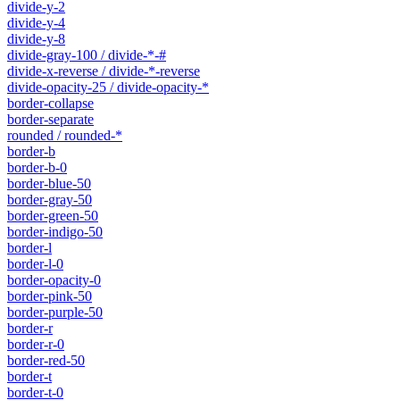
divide-y-2
divide-y-4
divide-y-8
divide-gray-100 / divide-*-#
divide-x-reverse / divide-*-reverse
divide-opacity-25 / divide-opacity-*
border-collapse
border-separate
rounded / rounded-*
border-b
border-b-0
border-blue-50
border-gray-50
border-green-50
border-indigo-50
border-l
border-l-0
border-opacity-0
border-pink-50
border-purple-50
border-r
border-r-0
border-red-50
border-t
border-t-0