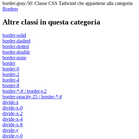
border-gray-50
:
Classe CSS Tailwind che appartiene alla categoria
Borders
Altre classi in questa categoria
border-solid
border-dashed
border-dotted
border-double
border-none
border
border-0
border-2
border-4
border-8
border-*-# / border-t-2
border-opacity-25 / border-*-#
divide-x
divide-x-0
divide-x-2
divide-x-4
divide-x-8
divide-y
divide-y-0