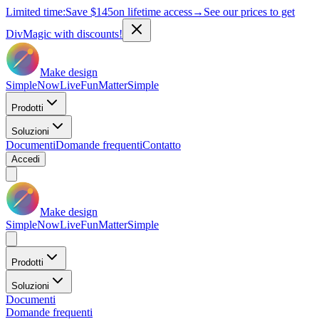
Limited time:
Save
$145
on lifetime access
→
See our prices to get
DivMagic with discounts!
Make design
Simple
Now
Live
Fun
Matter
Simple
Prodotti
Soluzioni
Documenti
Domande frequenti
Contatto
Accedi
Make design
Simple
Now
Live
Fun
Matter
Simple
Prodotti
Soluzioni
Documenti
Domande frequenti