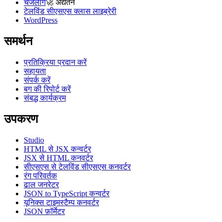
चेंजलॉग
🚀
अद्यतन
टेलविंड सीएसएस क्लास लाइब्रेरी
WordPress
समर्थन
प्रतिक्रिया प्रदान करें
सहायता
संपर्क करें
बग की रिपोर्ट करें
संबद्ध कार्यक्रम
उपकरण
Studio
HTML से JSX कन्वर्टर
JSX से HTML कनवर्टर
सीएसएस से टेलविंड सीएसएस कनवर्टर
रंग परिवर्तक
ढाल जनरेटर
JSON to TypeScript कन्वर्टर
यूनिक्स टाइमस्टैम्प कनवर्टर
JSON फ़ॉर्मेटर