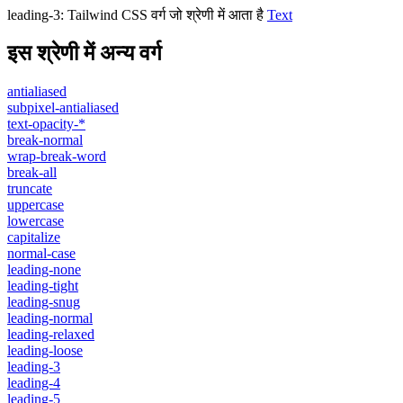
leading-3
:
Tailwind CSS वर्ग जो श्रेणी में आता है
Text
इस श्रेणी में अन्य वर्ग
antialiased
subpixel-antialiased
text-opacity-*
break-normal
wrap-break-word
break-all
truncate
uppercase
lowercase
capitalize
normal-case
leading-none
leading-tight
leading-snug
leading-normal
leading-relaxed
leading-loose
leading-3
leading-4
leading-5