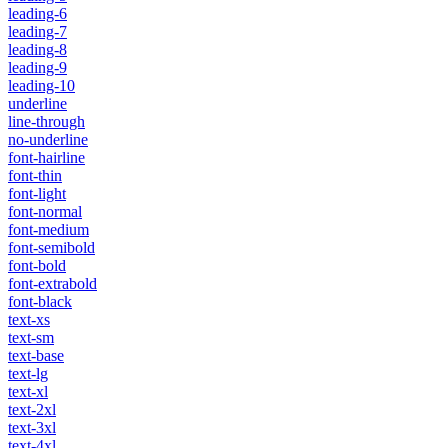
leading-6
leading-7
leading-8
leading-9
leading-10
underline
line-through
no-underline
font-hairline
font-thin
font-light
font-normal
font-medium
font-semibold
font-bold
font-extrabold
font-black
text-xs
text-sm
text-base
text-lg
text-xl
text-2xl
text-3xl
text-4xl