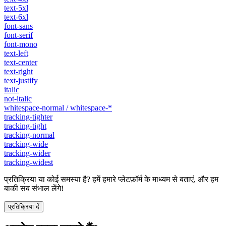
text-5xl
text-6xl
font-sans
font-serif
font-mono
text-left
text-center
text-right
text-justify
italic
not-italic
whitespace-normal / whitespace-*
tracking-tighter
tracking-tight
tracking-normal
tracking-wide
tracking-wider
tracking-widest
प्रतिक्रिया या कोई समस्या है? हमें हमारे प्लेटफ़ॉर्म के माध्यम से बताएं, और हम
बाकी सब संभाल लेंगे!
प्रतिक्रिया दें