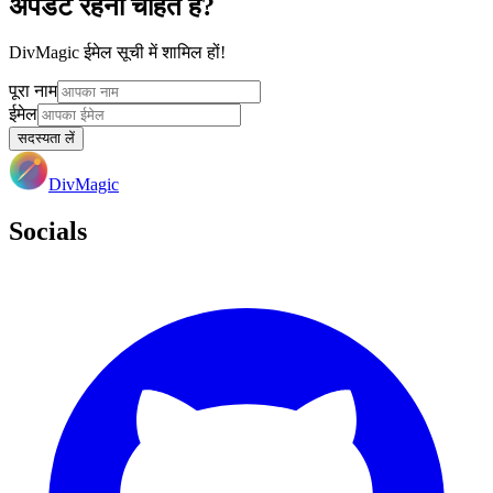
अपडेट रहना चाहते हैं?
DivMagic ईमेल सूची में शामिल हों!
पूरा नाम
ईमेल
सदस्यता लें
DivMagic
Socials