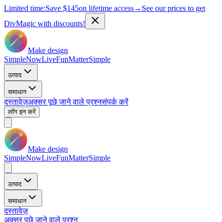
Limited time:
Save
$145
on lifetime access
→
See our prices to get
DivMagic with discounts!
Make design
Simple
Now
Live
Fun
Matter
Simple
उत्पाद
समाधान
दस्तावेज़
अक्सर पूछे जाने वाले प्रश्न
संपर्क करें
लॉग इन करें
Make design
Simple
Now
Live
Fun
Matter
Simple
उत्पाद
समाधान
दस्तावेज़
अक्सर पूछे जाने वाले प्रश्न