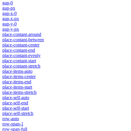
gap-0
gap-px
gap-x-0
gap-x-px
gap-y-0
gap-y-px
place-contant-around
place-contant-between
place-contant-center
place-contant-end
place-contant-evenly
place-contant-start
place-contant-stretch
place-items-auto
place-items-center
place-items-end
place-items-start
place-items-stretch
place-self-auto
place-self-end
place-self-start
place-self-stretch
row-auto
row-span-1
row-span-full