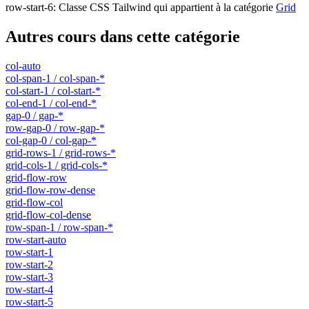
row-start-6
:
Classe CSS Tailwind qui appartient à la catégorie
Grid
Autres cours dans cette catégorie
col-auto
col-span-1 / col-span-*
col-start-1 / col-start-*
col-end-1 / col-end-*
gap-0 / gap-*
row-gap-0 / row-gap-*
col-gap-0 / col-gap-*
grid-rows-1 / grid-rows-*
grid-cols-1 / grid-cols-*
grid-flow-row
grid-flow-row-dense
grid-flow-col
grid-flow-col-dense
row-span-1 / row-span-*
row-start-auto
row-start-1
row-start-2
row-start-3
row-start-4
row-start-5