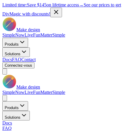
Limited time:
Save
$145
on lifetime access
→
See our prices to get
DivMagic with discounts!
Make design
Simple
Now
Live
Fun
Matter
Simple
Produits
Solutions
Docs
FAQ
Contact
Connectez-vous
Make design
Simple
Now
Live
Fun
Matter
Simple
Produits
Solutions
Docs
FAQ