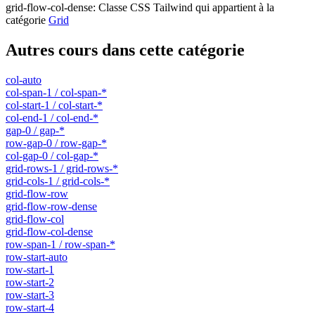
grid-flow-col-dense
:
Classe CSS Tailwind qui appartient à la
catégorie
Grid
Autres cours dans cette catégorie
col-auto
col-span-1 / col-span-*
col-start-1 / col-start-*
col-end-1 / col-end-*
gap-0 / gap-*
row-gap-0 / row-gap-*
col-gap-0 / col-gap-*
grid-rows-1 / grid-rows-*
grid-cols-1 / grid-cols-*
grid-flow-row
grid-flow-row-dense
grid-flow-col
grid-flow-col-dense
row-span-1 / row-span-*
row-start-auto
row-start-1
row-start-2
row-start-3
row-start-4