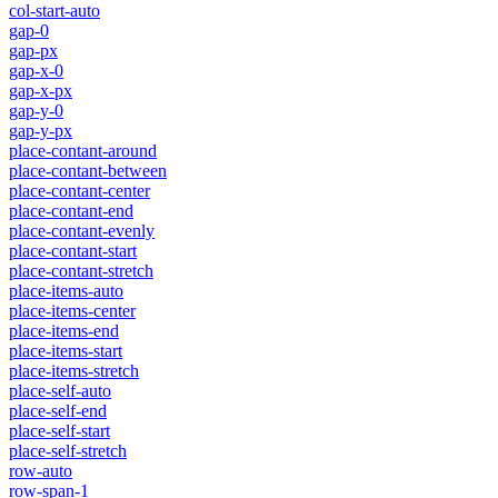
col-start-auto
gap-0
gap-px
gap-x-0
gap-x-px
gap-y-0
gap-y-px
place-contant-around
place-contant-between
place-contant-center
place-contant-end
place-contant-evenly
place-contant-start
place-contant-stretch
place-items-auto
place-items-center
place-items-end
place-items-start
place-items-stretch
place-self-auto
place-self-end
place-self-start
place-self-stretch
row-auto
row-span-1