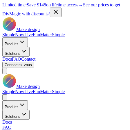
Limited time:
Save
$145
on lifetime access
→
See our prices to get
DivMagic with discounts!
Make design
Simple
Now
Live
Fun
Matter
Simple
Produits
Solutions
Docs
FAQ
Contact
Connectez-vous
Make design
Simple
Now
Live
Fun
Matter
Simple
Produits
Solutions
Docs
FAQ