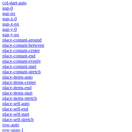
col-start-auto
gap-0
gap-px
gap-x-0
gap-x-px
gap-y-0
gap-y-px
place-contant-around
place-contant-between
place-contant-center
place-contant-end
place-contant-evenly
place-contant-start
place-contant-stretch
place-items-auto
place-items-center
place-items-end
place-items-start
place-items-stretch
place-self-auto
place-self-end
place-self-start
place-self-stretch
row-auto
row-span-1