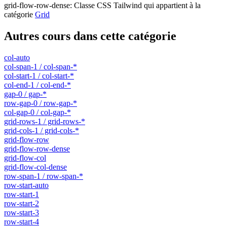
grid-flow-row-dense
:
Classe CSS Tailwind qui appartient à la
catégorie
Grid
Autres cours dans cette catégorie
col-auto
col-span-1 / col-span-*
col-start-1 / col-start-*
col-end-1 / col-end-*
gap-0 / gap-*
row-gap-0 / row-gap-*
col-gap-0 / col-gap-*
grid-rows-1 / grid-rows-*
grid-cols-1 / grid-cols-*
grid-flow-row
grid-flow-row-dense
grid-flow-col
grid-flow-col-dense
row-span-1 / row-span-*
row-start-auto
row-start-1
row-start-2
row-start-3
row-start-4