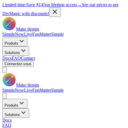
Limited time:
Save
$145
on lifetime access
→
See our prices to get
DivMagic with discounts!
Make design
Simple
Now
Live
Fun
Matter
Simple
Produits
Solutions
Docs
FAQ
Contact
Connectez-vous
Make design
Simple
Now
Live
Fun
Matter
Simple
Produits
Solutions
Docs
FAQ