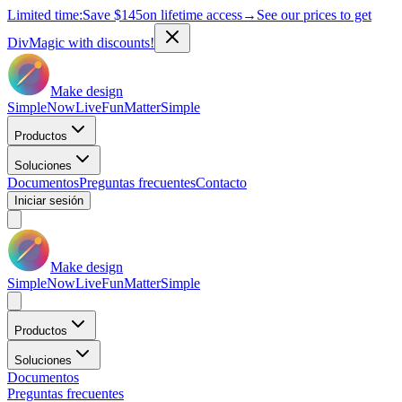
Limited time:
Save
$145
on lifetime access
→
See our prices to get
DivMagic with discounts!
Make design
Simple
Now
Live
Fun
Matter
Simple
Productos
Soluciones
Documentos
Preguntas frecuentes
Contacto
Iniciar sesión
Make design
Simple
Now
Live
Fun
Matter
Simple
Productos
Soluciones
Documentos
Preguntas frecuentes