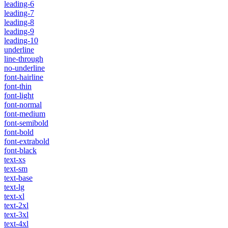
leading-6
leading-7
leading-8
leading-9
leading-10
underline
line-through
no-underline
font-hairline
font-thin
font-light
font-normal
font-medium
font-semibold
font-bold
font-extrabold
font-black
text-xs
text-sm
text-base
text-lg
text-xl
text-2xl
text-3xl
text-4xl