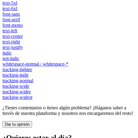
text-5xl
text-6xl
font-sans
font-serif
font-mono
text-left
text-center
text-right
text-justify
italic
not-italic
whitespace-normal / whitespace-*
tracking-tighter
tracking-tight
tracking-normal
tracking-wide
tracking-wider
tracking-widest
¿Tienes comentarios o tienes algún problema? ¡Háganos saber a
través de nuestra plataforma y nosotros nos encargaremos del resto!
Dar tu opinión
¿Quieres estar al día?