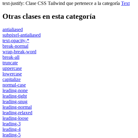
text-justify
:
Clase CSS Tailwind que pertenece a la categoría
Text
Otras clases en esta categoría
antialiased
subpixel-antialiased
text-opacity-*
break-normal
wrap-break-word
break-all
truncate
uppercase
lowercase
capitalize
normal-case
leading-none
leading-tight
leading-snug
leading-normal
leading-relaxed
leading-loose
leading-3
leading-4
leading-5