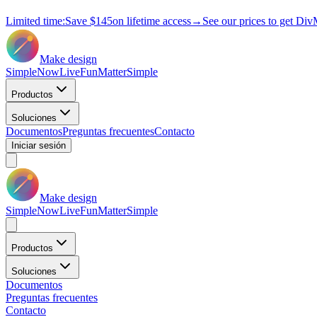
Limited time:
Save
$145
on lifetime access
→
See our prices to get Div
Make design
Simple
Now
Live
Fun
Matter
Simple
Productos
Soluciones
Documentos
Preguntas frecuentes
Contacto
Iniciar sesión
Make design
Simple
Now
Live
Fun
Matter
Simple
Productos
Soluciones
Documentos
Preguntas frecuentes
Contacto