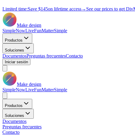
Limited time:
Save
$145
on lifetime access
→
See our prices to get Div
Make design
Simple
Now
Live
Fun
Matter
Simple
Productos
Soluciones
Documentos
Preguntas frecuentes
Contacto
Iniciar sesión
Make design
Simple
Now
Live
Fun
Matter
Simple
Productos
Soluciones
Documentos
Preguntas frecuentes
Contacto