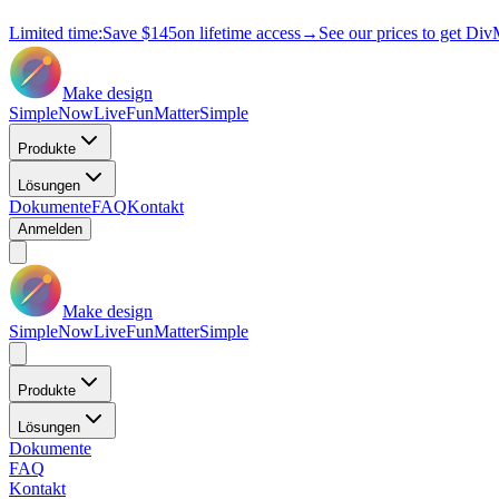
Limited time:
Save
$145
on lifetime access
→
See our prices to get Div
Make design
Simple
Now
Live
Fun
Matter
Simple
Produkte
Lösungen
Dokumente
FAQ
Kontakt
Anmelden
Make design
Simple
Now
Live
Fun
Matter
Simple
Produkte
Lösungen
Dokumente
FAQ
Kontakt