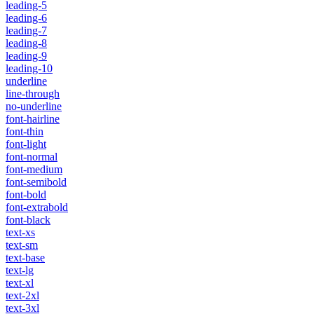
leading-5
leading-6
leading-7
leading-8
leading-9
leading-10
underline
line-through
no-underline
font-hairline
font-thin
font-light
font-normal
font-medium
font-semibold
font-bold
font-extrabold
font-black
text-xs
text-sm
text-base
text-lg
text-xl
text-2xl
text-3xl