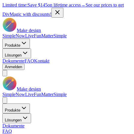
Limited time:
Save
$145
on lifetime access
→
See our prices to get
DivMagic with discounts!
Make design
Simple
Now
Live
Fun
Matter
Simple
Produkte
Lösungen
Dokumente
FAQ
Kontakt
Anmelden
Make design
Simple
Now
Live
Fun
Matter
Simple
Produkte
Lösungen
Dokumente
FAQ