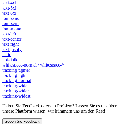
text-4xl
text-5xl
text-6xl
font-sans
font-serif
font-mono
text-left
text-center
text-right
text-justify
italic
not-italic
whitespace-normal / whitespace-*
tracking-tighter
tracking-tight
tracking-normal
tracking-wide
tracking-wider
tracking-widest
Haben Sie Feedback oder ein Problem? Lassen Sie es uns über
unsere Plattform wissen, wir kümmern uns um den Rest!
Geben Sie Feedback