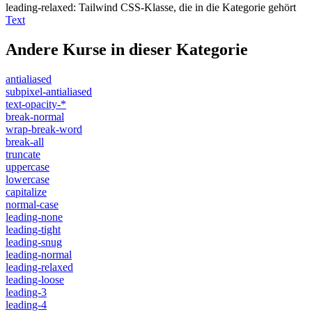
leading-relaxed
:
Tailwind CSS-Klasse, die in die Kategorie gehört
Text
Andere Kurse in dieser Kategorie
antialiased
subpixel-antialiased
text-opacity-*
break-normal
wrap-break-word
break-all
truncate
uppercase
lowercase
capitalize
normal-case
leading-none
leading-tight
leading-snug
leading-normal
leading-relaxed
leading-loose
leading-3
leading-4