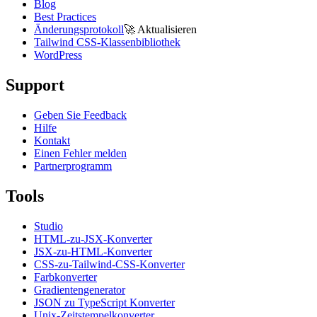
Blog
Best Practices
Änderungsprotokoll
🚀
Aktualisieren
Tailwind CSS-Klassenbibliothek
WordPress
Support
Geben Sie Feedback
Hilfe
Kontakt
Einen Fehler melden
Partnerprogramm
Tools
Studio
HTML-zu-JSX-Konverter
JSX-zu-HTML-Konverter
CSS-zu-Tailwind-CSS-Konverter
Farbkonverter
Gradientengenerator
JSON zu TypeScript Konverter
Unix-Zeitstempelkonverter