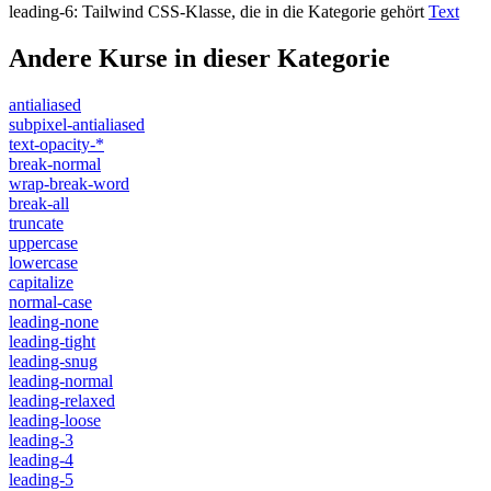
leading-6
:
Tailwind CSS-Klasse, die in die Kategorie gehört
Text
Andere Kurse in dieser Kategorie
antialiased
subpixel-antialiased
text-opacity-*
break-normal
wrap-break-word
break-all
truncate
uppercase
lowercase
capitalize
normal-case
leading-none
leading-tight
leading-snug
leading-normal
leading-relaxed
leading-loose
leading-3
leading-4
leading-5