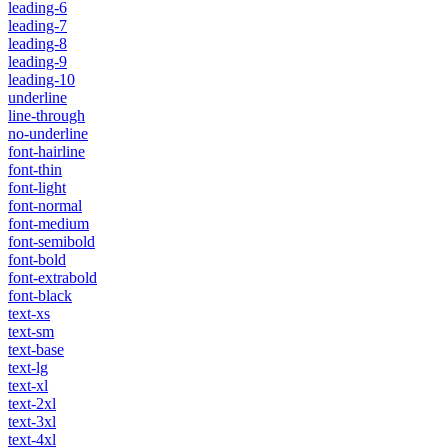
leading-6
leading-7
leading-8
leading-9
leading-10
underline
line-through
no-underline
font-hairline
font-thin
font-light
font-normal
font-medium
font-semibold
font-bold
font-extrabold
font-black
text-xs
text-sm
text-base
text-lg
text-xl
text-2xl
text-3xl
text-4xl