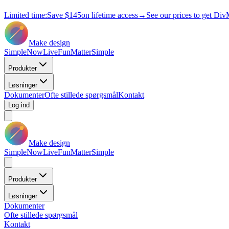
Limited time:
Save
$145
on lifetime access
→
See our prices to get Div
Make design
Simple
Now
Live
Fun
Matter
Simple
Produkter
Løsninger
Dokumenter
Ofte stillede spørgsmål
Kontakt
Log ind
Make design
Simple
Now
Live
Fun
Matter
Simple
Produkter
Løsninger
Dokumenter
Ofte stillede spørgsmål
Kontakt