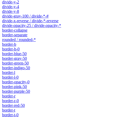
divide-y-2
divide-y-4
divide-y-8
divide-gray-100 / divide-*-#
divide-x-reverse / divide-*-reverse
divide-opacity-25 / divide-opacity-*
border-collapse
border-separate
rounded / rounded-*
border-b
border-b-0
border-blue-50
border-gray-50
border-green-50
border-indigo-50
border-l
border-l-0
border-opacity-0
border-pink-50
border-purple-50
border-r
border-r-0
border-red-50
border-t
border-t-0