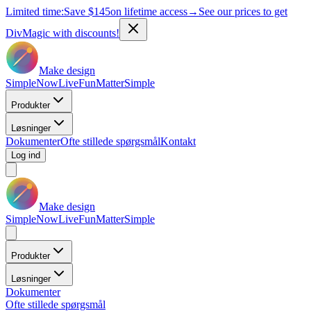
Limited time:
Save
$145
on lifetime access
→
See our prices to get
DivMagic with discounts!
Make design
Simple
Now
Live
Fun
Matter
Simple
Produkter
Løsninger
Dokumenter
Ofte stillede spørgsmål
Kontakt
Log ind
Make design
Simple
Now
Live
Fun
Matter
Simple
Produkter
Løsninger
Dokumenter
Ofte stillede spørgsmål