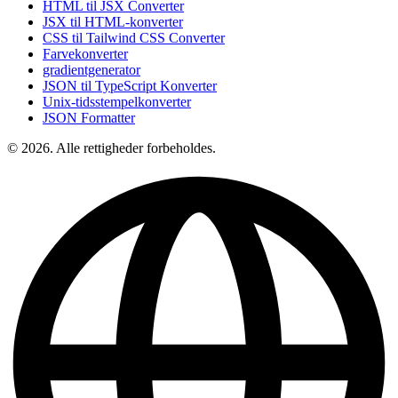
HTML til JSX Converter
JSX til HTML-konverter
CSS til Tailwind CSS Converter
Farvekonverter
gradientgenerator
JSON til TypeScript Konverter
Unix-tidsstempelkonverter
JSON Formatter
© 2026. Alle rettigheder forbeholdes.