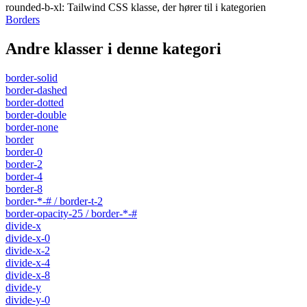
rounded-b-xl
:
Tailwind CSS klasse, der hører til i kategorien
Borders
Andre klasser i denne kategori
border-solid
border-dashed
border-dotted
border-double
border-none
border
border-0
border-2
border-4
border-8
border-*-# / border-t-2
border-opacity-25 / border-*-#
divide-x
divide-x-0
divide-x-2
divide-x-4
divide-x-8
divide-y
divide-y-0