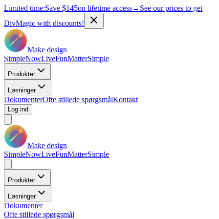
Limited time:
Save
$145
on lifetime access
→
See our prices to get
DivMagic with discounts!
Make design
Simple
Now
Live
Fun
Matter
Simple
Produkter
Løsninger
Dokumenter
Ofte stillede spørgsmål
Kontakt
Log ind
Make design
Simple
Now
Live
Fun
Matter
Simple
Produkter
Løsninger
Dokumenter
Ofte stillede spørgsmål