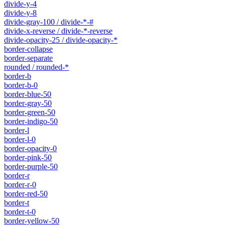
divide-y-4
divide-y-8
divide-gray-100 / divide-*-#
divide-x-reverse / divide-*-reverse
divide-opacity-25 / divide-opacity-*
border-collapse
border-separate
rounded / rounded-*
border-b
border-b-0
border-blue-50
border-gray-50
border-green-50
border-indigo-50
border-l
border-l-0
border-opacity-0
border-pink-50
border-purple-50
border-r
border-r-0
border-red-50
border-t
border-t-0
border-yellow-50