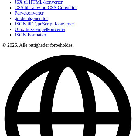
JSX til HTML-konverter
CSS til Tailwind CSS Converter
Farvekonverter
gradientgenerator
JSON til TypeScript Konverter
Unix-tidsstempelkonverter
JSON Formatter
© 2026. Alle rettigheder forbeholdes.