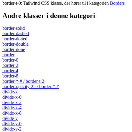
border-t-0
:
Tailwind CSS klasse, der hører til i kategorien
Borders
Andre klasser i denne kategori
border-solid
border-dashed
border-dotted
border-double
border-none
border
border-0
border-2
border-4
border-8
border-*-# / border-t-2
border-opacity-25 / border-*-#
divide-x
divide-x-0
divide-x-2
divide-x-4
divide-x-8
divide-y
divide-y-0
divide-y-2