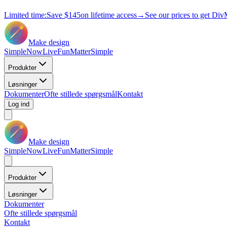
Limited time:
Save
$145
on lifetime access
→
See our prices to get Div
Make design
Simple
Now
Live
Fun
Matter
Simple
Produkter
Løsninger
Dokumenter
Ofte stillede spørgsmål
Kontakt
Log ind
Make design
Simple
Now
Live
Fun
Matter
Simple
Produkter
Løsninger
Dokumenter
Ofte stillede spørgsmål
Kontakt