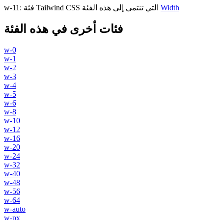
Width
فئة Tailwind CSS التي تنتمي إلى هذه الفئة
:
w-11
فئات أخرى في هذه الفئة
w-0
w-1
w-2
w-3
w-4
w-5
w-6
w-8
w-10
w-12
w-16
w-20
w-24
w-32
w-40
w-48
w-56
w-64
w-auto
w-px