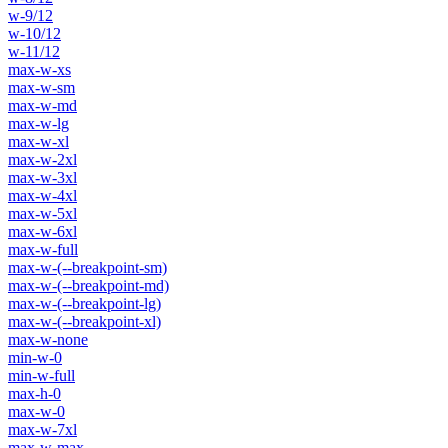
w-9/12
w-10/12
w-11/12
max-w-xs
max-w-sm
max-w-md
max-w-lg
max-w-xl
max-w-2xl
max-w-3xl
max-w-4xl
max-w-5xl
max-w-6xl
max-w-full
max-w-(--breakpoint-sm)
max-w-(--breakpoint-md)
max-w-(--breakpoint-lg)
max-w-(--breakpoint-xl)
max-w-none
min-w-0
min-w-full
max-h-0
max-w-0
max-w-7xl
max-w-max