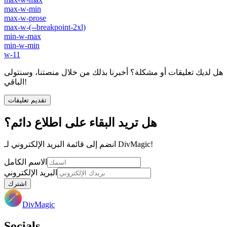
max-w-min
max-w-prose
max-w-(--breakpoint-2xl)
min-w-max
min-w-min
w-11
هل لديك تعليقات أو مشكلة؟ أخبرنا بذلك من خلال منصتنا، وسنتولى
الباقي!
تقديم تعليقات
هل تريد البقاء على اطلاع دائم؟
انضم إلى قائمة البريد الإلكتروني لـ DivMagic!
الاسم الكامل
البريد الإلكتروني
اشترك
DivMagic
Socials