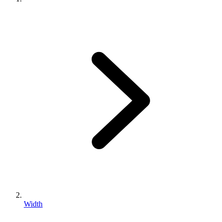
Width