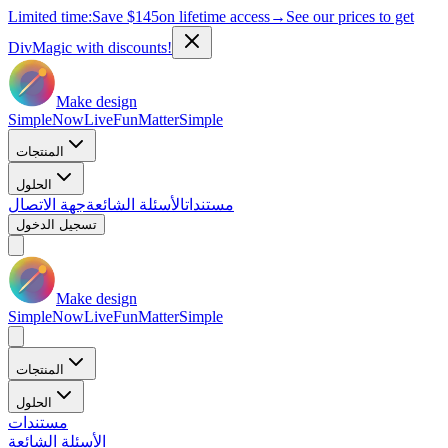
Limited time:
Save
$145
on lifetime access
→
See our prices to get
DivMagic with discounts!
Make design
Simple
Now
Live
Fun
Matter
Simple
المنتجات
الحلول
مستندات
الأسئلة الشائعة
جهة الاتصال
تسجيل الدخول
Make design
Simple
Now
Live
Fun
Matter
Simple
المنتجات
الحلول
مستندات
الأسئلة الشائعة