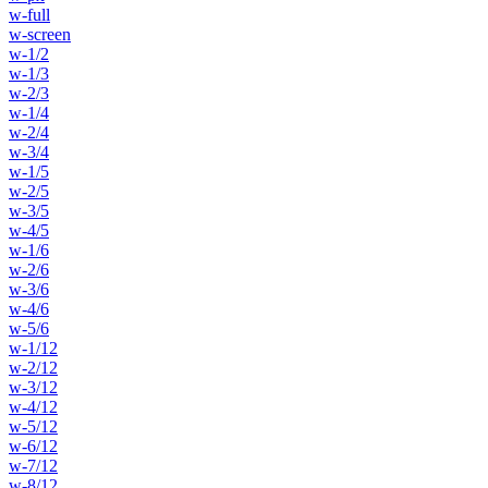
w-full
w-screen
w-1/2
w-1/3
w-2/3
w-1/4
w-2/4
w-3/4
w-1/5
w-2/5
w-3/5
w-4/5
w-1/6
w-2/6
w-3/6
w-4/6
w-5/6
w-1/12
w-2/12
w-3/12
w-4/12
w-5/12
w-6/12
w-7/12
w-8/12