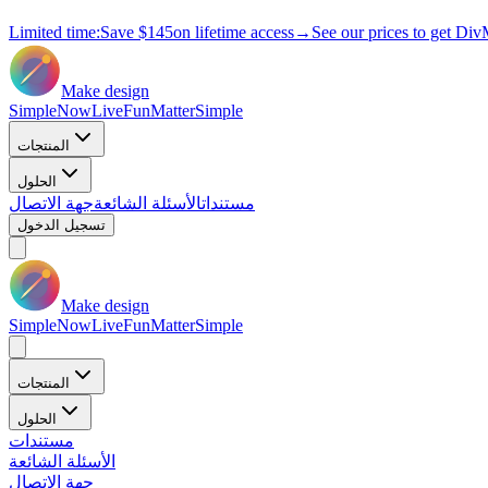
Limited time:
Save
$145
on lifetime access
→
See our prices to get Div
Make design
Simple
Now
Live
Fun
Matter
Simple
المنتجات
الحلول
مستندات
الأسئلة الشائعة
جهة الاتصال
تسجيل الدخول
Make design
Simple
Now
Live
Fun
Matter
Simple
المنتجات
الحلول
مستندات
الأسئلة الشائعة
جهة الاتصال