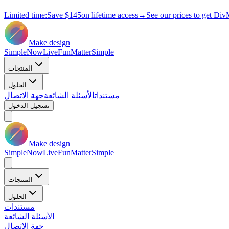
Limited time:
Save
$145
on lifetime access
→
See our prices to get Div
Make design
Simple
Now
Live
Fun
Matter
Simple
المنتجات
الحلول
مستندات
الأسئلة الشائعة
جهة الاتصال
تسجيل الدخول
Make design
Simple
Now
Live
Fun
Matter
Simple
المنتجات
الحلول
مستندات
الأسئلة الشائعة
جهة الاتصال