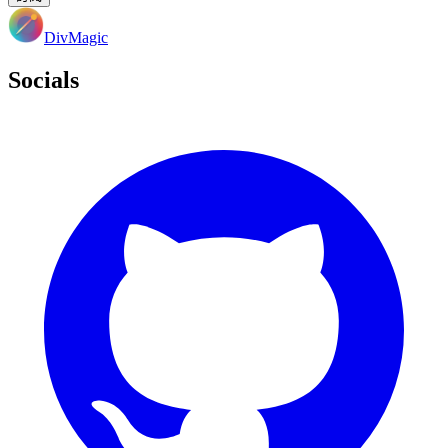
DivMagic
Socials