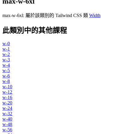
max-w-6xl
max-w-6xl
:
屬於該類別的 Tailwind CSS 類
Width
此類別中的其他課程
w-0
w-1
w-2
w-3
w-4
w-5
w-6
w-8
w-10
w-12
w-16
w-20
w-24
w-32
w-40
w-48
w-56