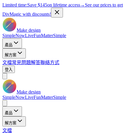
Limited time:
Save
$145
on lifetime access
→
See our prices to get
DivMagic with discounts!
Make design
Simple
Now
Live
Fun
Matter
Simple
產品
解方案
文檔
常見問題解答
聯絡方式
登入
Make design
Simple
Now
Live
Fun
Matter
Simple
產品
解方案
文檔