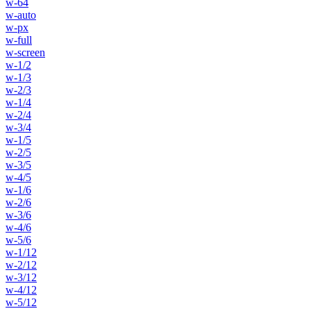
w-64
w-auto
w-px
w-full
w-screen
w-1/2
w-1/3
w-2/3
w-1/4
w-2/4
w-3/4
w-1/5
w-2/5
w-3/5
w-4/5
w-1/6
w-2/6
w-3/6
w-4/6
w-5/6
w-1/12
w-2/12
w-3/12
w-4/12
w-5/12