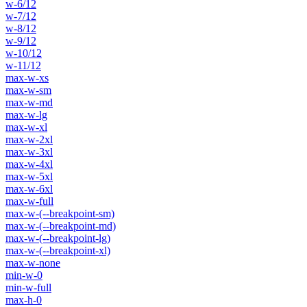
w-6/12
w-7/12
w-8/12
w-9/12
w-10/12
w-11/12
max-w-xs
max-w-sm
max-w-md
max-w-lg
max-w-xl
max-w-2xl
max-w-3xl
max-w-4xl
max-w-5xl
max-w-6xl
max-w-full
max-w-(--breakpoint-sm)
max-w-(--breakpoint-md)
max-w-(--breakpoint-lg)
max-w-(--breakpoint-xl)
max-w-none
min-w-0
min-w-full
max-h-0