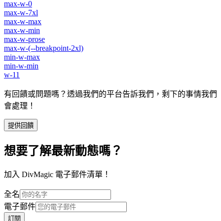
max-w-0
max-w-7xl
max-w-max
max-w-min
max-w-prose
max-w-(--breakpoint-2xl)
min-w-max
min-w-min
w-11
有回饋或問題嗎？透過我們的平台告訴我們，剩下的事情我們
會處理！
提供回饋
想要了解最新動態嗎？
加入 DivMagic 電子郵件清單！
全名
電子郵件
訂閱