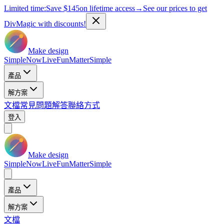
Limited time:
Save
$145
on lifetime access
→
See our prices to get
DivMagic with discounts!
Make design
Simple
Now
Live
Fun
Matter
Simple
產品
解方案
文檔
常見問題解答
聯絡方式
登入
Make design
Simple
Now
Live
Fun
Matter
Simple
產品
解方案
文檔