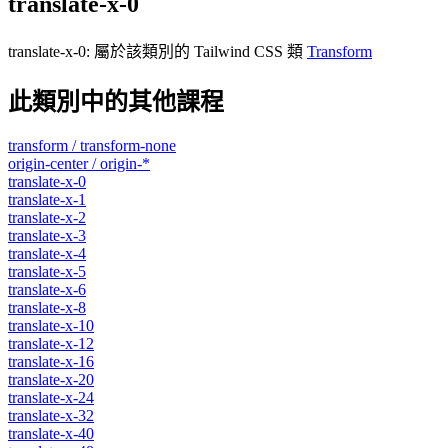
translate-x-0
translate-x-0
:
屬於該類別的 Tailwind CSS 類
Transform
此類別中的其他課程
transform / transform-none
origin-center / origin-*
translate-x-0
translate-x-1
translate-x-2
translate-x-3
translate-x-4
translate-x-5
translate-x-6
translate-x-8
translate-x-10
translate-x-12
translate-x-16
translate-x-20
translate-x-24
translate-x-32
translate-x-40