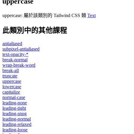
uppercase
uppercase
:
屬於該類別的 Tailwind CSS 類
Text
此類別中的其他課程
antialiased
subpixel-antialiased
text-opacity-*
break-normal
wrap-break-word
break-all
truncate
uppercase
lowercase
capitalize
normal-case
leading-none
leading-tight
leading-snug
leading-normal
leading-relaxed
leading-loose