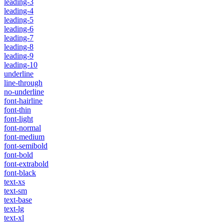
leading-3
leading-4
leading-5
leading-6
leading-7
leading-8
leading-9
leading-10
underline
line-through
no-underline
font-hairline
font-thin
font-light
font-normal
font-medium
font-semibold
font-bold
font-extrabold
font-black
text-xs
text-sm
text-base
text-lg
text-xl