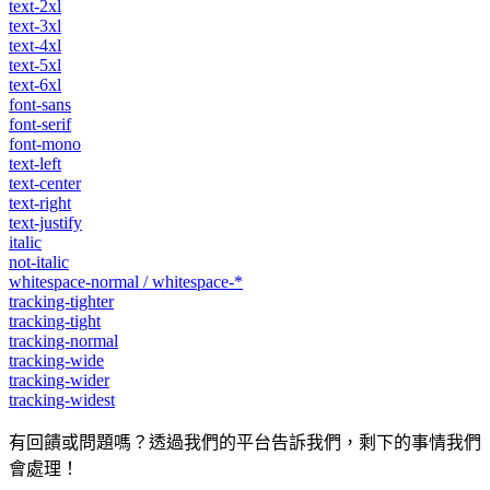
text-2xl
text-3xl
text-4xl
text-5xl
text-6xl
font-sans
font-serif
font-mono
text-left
text-center
text-right
text-justify
italic
not-italic
whitespace-normal / whitespace-*
tracking-tighter
tracking-tight
tracking-normal
tracking-wide
tracking-wider
tracking-widest
有回饋或問題嗎？透過我們的平台告訴我們，剩下的事情我們
會處理！