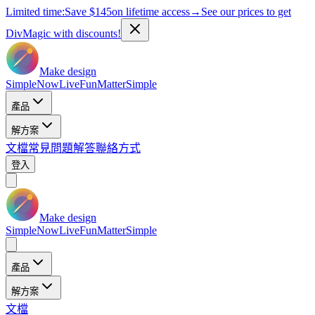
Limited time:
Save
$145
on lifetime access
→
See our prices to get
DivMagic with discounts!
Make design
Simple
Now
Live
Fun
Matter
Simple
產品
解方案
文檔
常見問題解答
聯絡方式
登入
Make design
Simple
Now
Live
Fun
Matter
Simple
產品
解方案
文檔