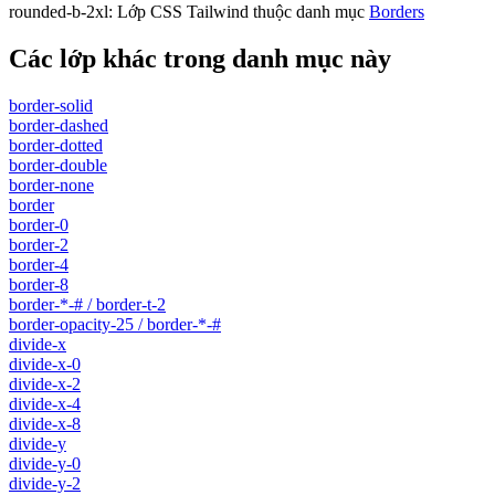
rounded-b-2xl
:
Lớp CSS Tailwind thuộc danh mục
Borders
Các lớp khác trong danh mục này
border-solid
border-dashed
border-dotted
border-double
border-none
border
border-0
border-2
border-4
border-8
border-*-# / border-t-2
border-opacity-25 / border-*-#
divide-x
divide-x-0
divide-x-2
divide-x-4
divide-x-8
divide-y
divide-y-0
divide-y-2