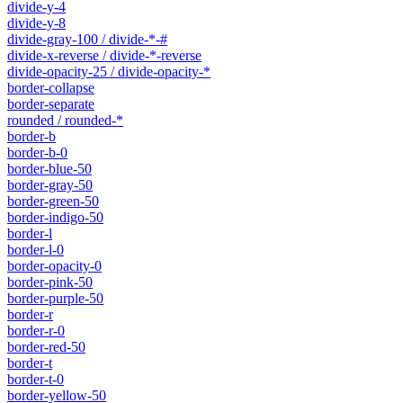
divide-y-4
divide-y-8
divide-gray-100 / divide-*-#
divide-x-reverse / divide-*-reverse
divide-opacity-25 / divide-opacity-*
border-collapse
border-separate
rounded / rounded-*
border-b
border-b-0
border-blue-50
border-gray-50
border-green-50
border-indigo-50
border-l
border-l-0
border-opacity-0
border-pink-50
border-purple-50
border-r
border-r-0
border-red-50
border-t
border-t-0
border-yellow-50