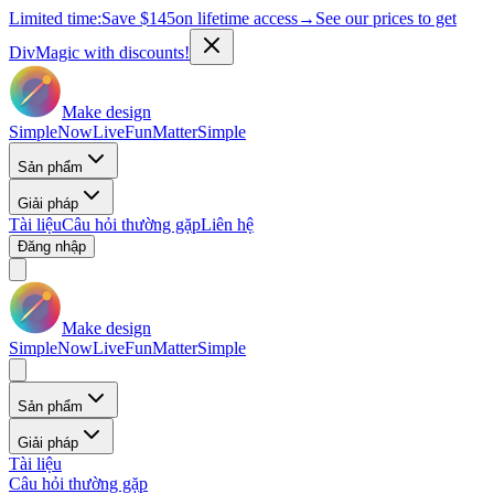
Limited time:
Save
$145
on lifetime access
→
See our prices to get
DivMagic with discounts!
Make design
Simple
Now
Live
Fun
Matter
Simple
Sản phẩm
Giải pháp
Tài liệu
Câu hỏi thường gặp
Liên hệ
Đăng nhập
Make design
Simple
Now
Live
Fun
Matter
Simple
Sản phẩm
Giải pháp
Tài liệu
Câu hỏi thường gặp