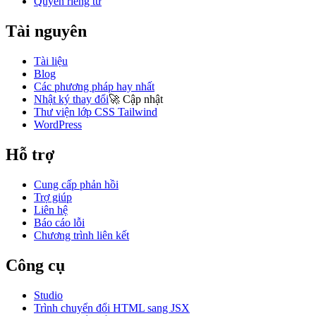
Quyền riêng tư
Tài nguyên
Tài liệu
Blog
Các phương pháp hay nhất
Nhật ký thay đổi
🚀
Cập nhật
Thư viện lớp CSS Tailwind
WordPress
Hỗ trợ
Cung cấp phản hồi
Trợ giúp
Liên hệ
Báo cáo lỗi
Chương trình liên kết
Công cụ
Studio
Trình chuyển đổi HTML sang JSX