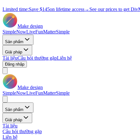
Limited time:
Save
$145
on lifetime access
→
See our prices to get Div
Make design
Simple
Now
Live
Fun
Matter
Simple
Sản phẩm
Giải pháp
Tài liệu
Câu hỏi thường gặp
Liên hệ
Đăng nhập
Make design
Simple
Now
Live
Fun
Matter
Simple
Sản phẩm
Giải pháp
Tài liệu
Câu hỏi thường gặp
Liên hệ