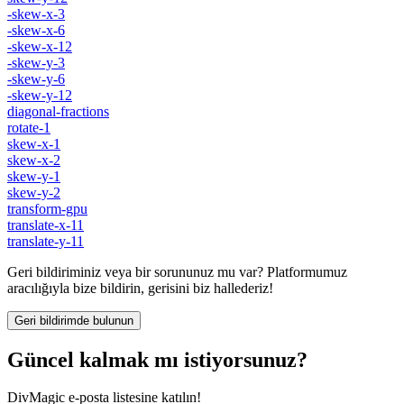
-skew-x-3
-skew-x-6
-skew-x-12
-skew-y-3
-skew-y-6
-skew-y-12
diagonal-fractions
rotate-1
skew-x-1
skew-x-2
skew-y-1
skew-y-2
transform-gpu
translate-x-11
translate-y-11
Geri bildiriminiz veya bir sorununuz mu var? Platformumuz
aracılığıyla bize bildirin, gerisini biz hallederiz!
Geri bildirimde bulunun
Güncel kalmak mı istiyorsunuz?
DivMagic e-posta listesine katılın!