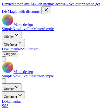
Limited time:
Save
$145
on lifetime access
→
See our prices to get
DivMagic with discounts!
Make design
Simple
Now
Live
Fun
Matter
Simple
Ürünler
Çözümler
Dokümanlar
SSS
İletişim
Giriş yap
Make design
Simple
Now
Live
Fun
Matter
Simple
Ürünler
Çözümler
Dokümanlar
SSS