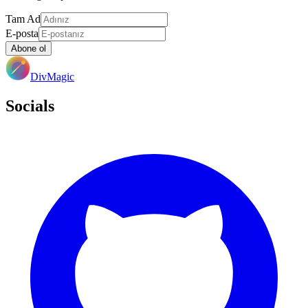
Tam Ad
E-posta
Abone ol
DivMagic
Socials