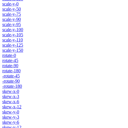
scale-y-0
scale-y-50
scale-y-75
scale-y-90
scale-y-95
scale-y-100
scale-y-105
scale-y-110
scale-y-125
scale-y-150
rotate-0
rotate-45
rotate-90
rotate-180
-rotate-45
-rotate-90
-rotate-180
skew-x-0
skew-x-3
skew-x-6
skew-x-12
skew-y-0
skew-y-3
skew-y-6
skew-y-12