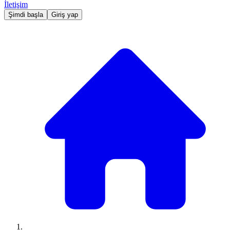
İletişim
Şimdi başla
Giriş yap