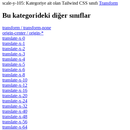
scale-y-105
:
Kategoriye ait olan Tailwind CSS sınıfı
Transform
Bu kategorideki diğer sınıflar
transform / transform-none
origin-center / origin-*
translate-x-0
translate-x-1
translate-x-2
translate-x-3
translate-x-4
translate-x-5
translate-x-6
translate-x-8
translate-x-10
translate-x-12
translate-x-16
translate-x-20
translate-x-24
translate-x-32
translate-x-40
translate-x-48
translate-x-56
translate-x-64