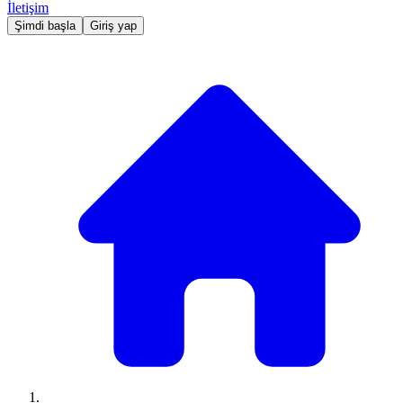
İletişim
Şimdi başla
Giriş yap