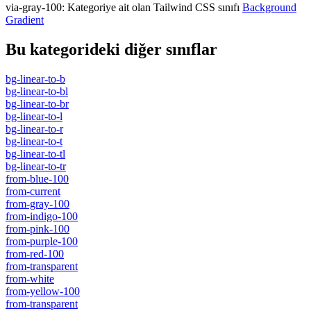
via-gray-100
:
Kategoriye ait olan Tailwind CSS sınıfı
Background
Gradient
Bu kategorideki diğer sınıflar
bg-linear-to-b
bg-linear-to-bl
bg-linear-to-br
bg-linear-to-l
bg-linear-to-r
bg-linear-to-t
bg-linear-to-tl
bg-linear-to-tr
from-blue-100
from-current
from-gray-100
from-indigo-100
from-pink-100
from-purple-100
from-red-100
from-transparent
from-white
from-yellow-100
from-transparent