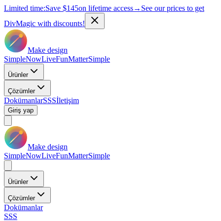
Limited time:
Save
$145
on lifetime access
→
See our prices to get
DivMagic with discounts!
Make design
Simple
Now
Live
Fun
Matter
Simple
Ürünler
Çözümler
Dokümanlar
SSS
İletişim
Giriş yap
Make design
Simple
Now
Live
Fun
Matter
Simple
Ürünler
Çözümler
Dokümanlar
SSS