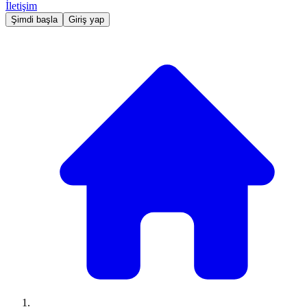
İletişim
Şimdi başla
Giriş yap