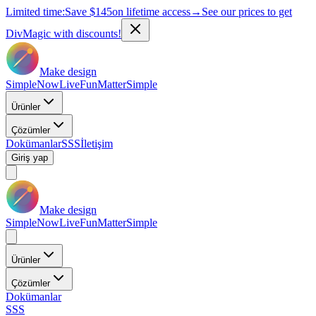
Limited time:
Save
$145
on lifetime access
→
See our prices to get
DivMagic with discounts!
Make design
Simple
Now
Live
Fun
Matter
Simple
Ürünler
Çözümler
Dokümanlar
SSS
İletişim
Giriş yap
Make design
Simple
Now
Live
Fun
Matter
Simple
Ürünler
Çözümler
Dokümanlar
SSS