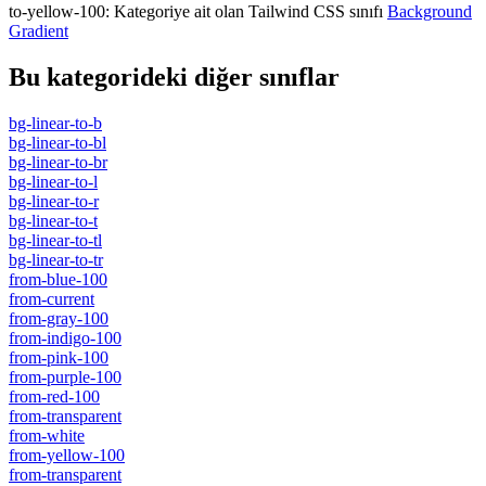
to-yellow-100
:
Kategoriye ait olan Tailwind CSS sınıfı
Background
Gradient
Bu kategorideki diğer sınıflar
bg-linear-to-b
bg-linear-to-bl
bg-linear-to-br
bg-linear-to-l
bg-linear-to-r
bg-linear-to-t
bg-linear-to-tl
bg-linear-to-tr
from-blue-100
from-current
from-gray-100
from-indigo-100
from-pink-100
from-purple-100
from-red-100
from-transparent
from-white
from-yellow-100
from-transparent