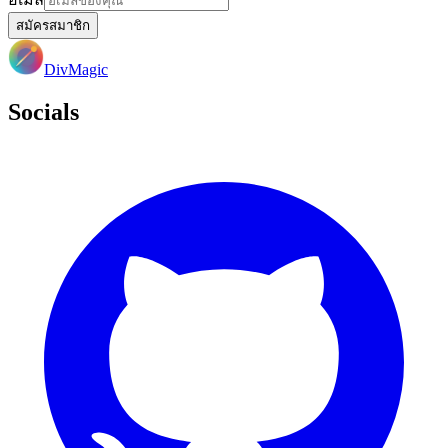
สมัครสมาชิก
DivMagic
Socials