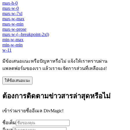
max-h-0
max-w-0
max-w-7xl
max-w-max
max-w-min
max-w-prose
max-w-(--breakpoint-2xl)
min-w-max
min-w-min
w-11
มีข้อเสนอแนะหรือปัญหาหรือไม่ แจ้งให้เราทราบผ่าน
แพลตฟอร์มของเรา แล้วเราจะจัดการส่วนที่เหลือเอง!
ให้ข้อเสนอแนะ
ต้องการติดตามข่าวสารล่าสุดหรือไม่
เข้าร่วมรายชื่ออีเมล DivMagic!
ชื่อเต็ม
อีเมล