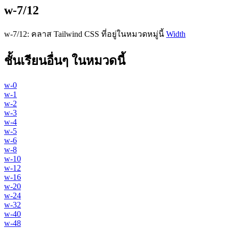
w-7/12
w-7/12
:
คลาส Tailwind CSS ที่อยู่ในหมวดหมู่นี้
Width
ชั้นเรียนอื่นๆ ในหมวดนี้
w-0
w-1
w-2
w-3
w-4
w-5
w-6
w-8
w-10
w-12
w-16
w-20
w-24
w-32
w-40
w-48