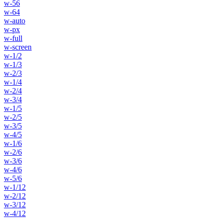
w-56
w-64
w-auto
w-px
w-full
w-screen
w-1/2
w-1/3
w-2/3
w-1/4
w-2/4
w-3/4
w-1/5
w-2/5
w-3/5
w-4/5
w-1/6
w-2/6
w-3/6
w-4/6
w-5/6
w-1/12
w-2/12
w-3/12
w-4/12