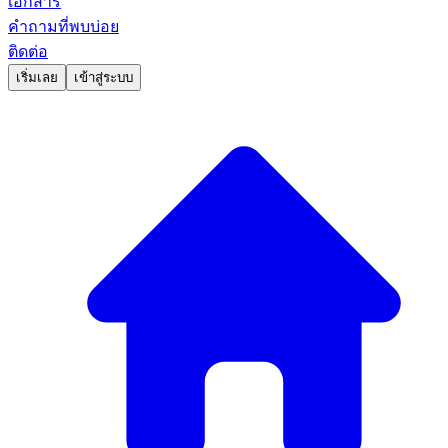
เอกสาร
คำถามที่พบบ่อย
ติดต่อ
เริ่มเลย
เข้าสู่ระบบ