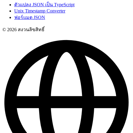
ตัวแปลง JSON เป็น TypeScript
Unix Timestamp Converter
ฟอร์แมต JSON
© 2026 สงวนลิขสิทธิ์