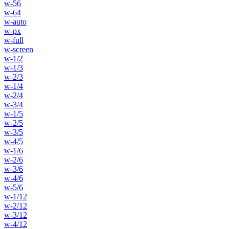
w-56
w-64
w-auto
w-px
w-full
w-screen
w-1/2
w-1/3
w-2/3
w-1/4
w-2/4
w-3/4
w-1/5
w-2/5
w-3/5
w-4/5
w-1/6
w-2/6
w-3/6
w-4/6
w-5/6
w-1/12
w-2/12
w-3/12
w-4/12