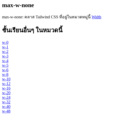
max-w-none
max-w-none
:
คลาส Tailwind CSS ที่อยู่ในหมวดหมู่นี้
Width
ชั้นเรียนอื่นๆ ในหมวดนี้
w-0
w-1
w-2
w-3
w-4
w-5
w-6
w-8
w-10
w-12
w-16
w-20
w-24
w-32
w-40
w-48