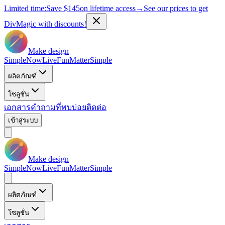
Limited time:
Save
$145
on lifetime access
→
See our prices to get
DivMagic with discounts!
Make design
Simple
Now
Live
Fun
Matter
Simple
ผลิตภัณฑ์
โซลูชั่น
เอกสาร
คำถามที่พบบ่อย
ติดต่อ
เข้าสู่ระบบ
Make design
Simple
Now
Live
Fun
Matter
Simple
ผลิตภัณฑ์
โซลูชั่น