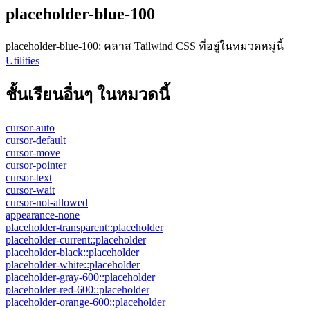
placeholder-blue-100
placeholder-blue-100
:
คลาส Tailwind CSS ที่อยู่ในหมวดหมู่นี้
Utilities
ชั้นเรียนอื่นๆ ในหมวดนี้
cursor-auto
cursor-default
cursor-move
cursor-pointer
cursor-text
cursor-wait
cursor-not-allowed
appearance-none
placeholder-transparent::placeholder
placeholder-current::placeholder
placeholder-black::placeholder
placeholder-white::placeholder
placeholder-gray-600::placeholder
placeholder-red-600::placeholder
placeholder-orange-600::placeholder