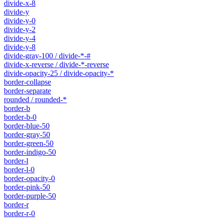
divide-x-8
divide-y
divide-y-0
divide-y-2
divide-y-4
divide-y-8
divide-gray-100 / divide-*-#
divide-x-reverse / divide-*-reverse
divide-opacity-25 / divide-opacity-*
border-collapse
border-separate
rounded / rounded-*
border-b
border-b-0
border-blue-50
border-gray-50
border-green-50
border-indigo-50
border-l
border-l-0
border-opacity-0
border-pink-50
border-purple-50
border-r
border-r-0