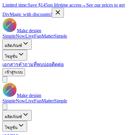
Limited time:
Save
$145
on lifetime access
→
See our prices to get
DivMagic with discounts!
Make design
Simple
Now
Live
Fun
Matter
Simple
ผลิตภัณฑ์
โซลูชั่น
เอกสาร
คำถามที่พบบ่อย
ติดต่อ
เข้าสู่ระบบ
Make design
Simple
Now
Live
Fun
Matter
Simple
ผลิตภัณฑ์
โซลูชั่น