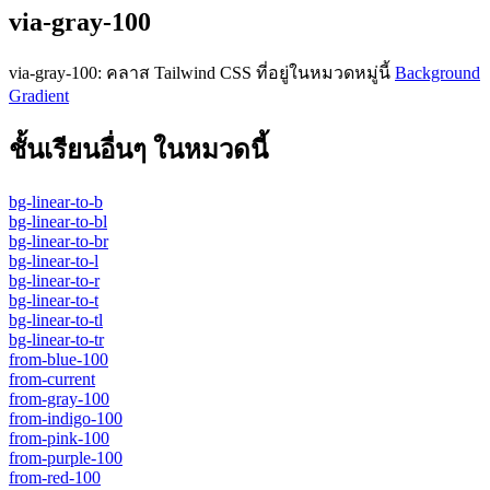
via-gray-100
via-gray-100
:
คลาส Tailwind CSS ที่อยู่ในหมวดหมู่นี้
Background
Gradient
ชั้นเรียนอื่นๆ ในหมวดนี้
bg-linear-to-b
bg-linear-to-bl
bg-linear-to-br
bg-linear-to-l
bg-linear-to-r
bg-linear-to-t
bg-linear-to-tl
bg-linear-to-tr
from-blue-100
from-current
from-gray-100
from-indigo-100
from-pink-100
from-purple-100
from-red-100