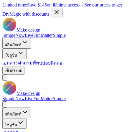
Limited time:
Save
$145
on lifetime access
→
See our prices to get
DivMagic with discounts!
Make design
Simple
Now
Live
Fun
Matter
Simple
ผลิตภัณฑ์
โซลูชั่น
เอกสาร
คำถามที่พบบ่อย
ติดต่อ
เข้าสู่ระบบ
Make design
Simple
Now
Live
Fun
Matter
Simple
ผลิตภัณฑ์
โซลูชั่น