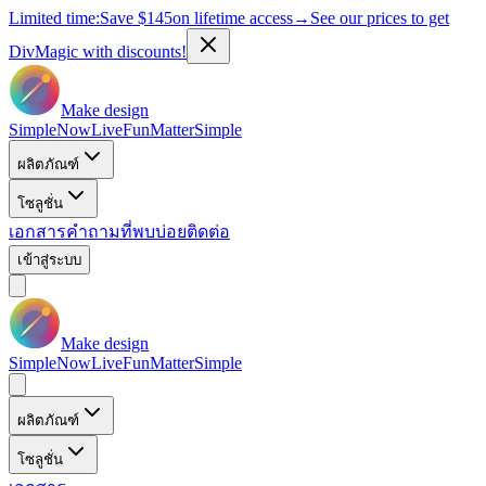
Limited time:
Save
$145
on lifetime access
→
See our prices to get
DivMagic with discounts!
Make design
Simple
Now
Live
Fun
Matter
Simple
ผลิตภัณฑ์
โซลูชั่น
เอกสาร
คำถามที่พบบ่อย
ติดต่อ
เข้าสู่ระบบ
Make design
Simple
Now
Live
Fun
Matter
Simple
ผลิตภัณฑ์
โซลูชั่น