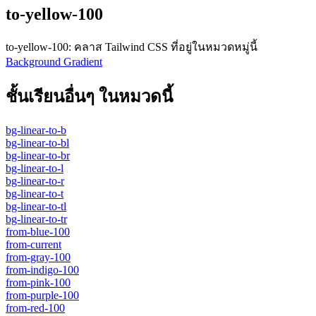
to-yellow-100
to-yellow-100
:
คลาส Tailwind CSS ที่อยู่ในหมวดหมู่นี้
Background Gradient
ชั้นเรียนอื่นๆ ในหมวดนี้
bg-linear-to-b
bg-linear-to-bl
bg-linear-to-br
bg-linear-to-l
bg-linear-to-r
bg-linear-to-t
bg-linear-to-tl
bg-linear-to-tr
from-blue-100
from-current
from-gray-100
from-indigo-100
from-pink-100
from-purple-100
from-red-100