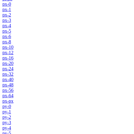
px-0
px-1
px-2
px-3
px-4
px-5
px-6
px-8
px-10
px-12
px-16
px-20
px-24
px-32
px-40
px-48
px-56
px-64
px-px
py-0
py-1
py-2
py-3
py-4
py-5