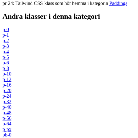
pr-24
:
Tailwind CSS-klass som hör hemma i kategorin
Paddings
Andra klasser i denna kategori
p-0
p-1
p-2
p-3
p-4
p-5
p-6
p-8
p-10
p-12
p-16
p-20
p-24
p-32
p-40
p-48
p-56
p-64
p-px
pb-0