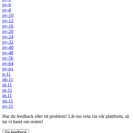
py-6
py-8
py-10
py-12
py-16
py-20
py-24
py-32
py-40
py-48
py-56
py-64
py-px
p-11
pb-11
pl-11
pr-11
pt-11
px-11
py-11
Har du feedback eller ett problem? Låt oss veta via vår plattform, så
tar vi hand om resten!
Ge feedback