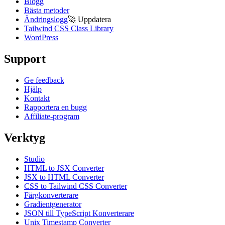
Blogg
Bästa metoder
Ändringslogg
🚀
Uppdatera
Tailwind CSS Class Library
WordPress
Support
Ge feedback
Hjälp
Kontakt
Rapportera en bugg
Affiliate-program
Verktyg
Studio
HTML to JSX Converter
JSX to HTML Converter
CSS to Tailwind CSS Converter
Färgkonverterare
Gradientgenerator
JSON till TypeScript Konverterare
Unix Timestamp Converter