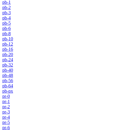
pb-1
pb-2
pb-3
pb-4
pb-5
pb-6
pb-8
pb-10
pb-12
pb-16
pb-20
pb-24
pb-32
pb-40
pb-48
pb-56
pb-64
pb-px
pr-0
pr-1
pr-2
pr-3
pr-4
pr-5
pr-6