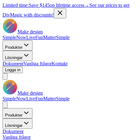
Limited time:
Save
$145
on lifetime access
→
See our prices to get
DivMagic with discounts!
Make design
Simple
Now
Live
Fun
Matter
Simple
Produkter
Lösningar
Dokument
Vanliga frågor
Kontakt
Logga in
Make design
Simple
Now
Live
Fun
Matter
Simple
Produkter
Lösningar
Dokument
Vanliga frågor