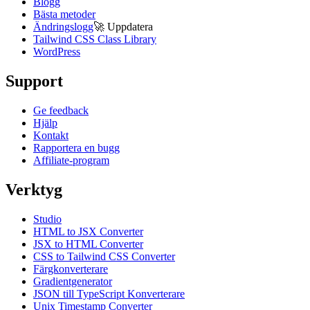
Blogg
Bästa metoder
Ändringslogg
🚀
Uppdatera
Tailwind CSS Class Library
WordPress
Support
Ge feedback
Hjälp
Kontakt
Rapportera en bugg
Affiliate-program
Verktyg
Studio
HTML to JSX Converter
JSX to HTML Converter
CSS to Tailwind CSS Converter
Färgkonverterare
Gradientgenerator
JSON till TypeScript Konverterare
Unix Timestamp Converter