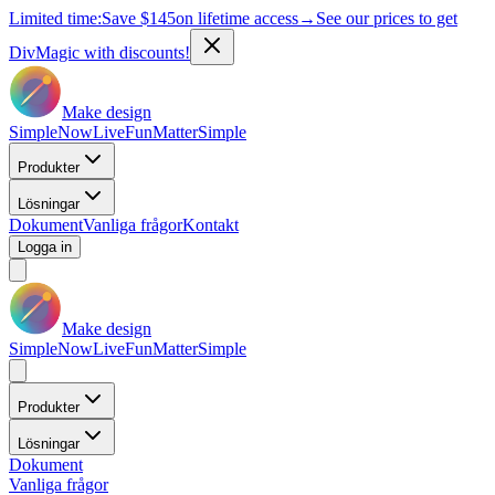
Limited time:
Save
$145
on lifetime access
→
See our prices to get
DivMagic with discounts!
Make design
Simple
Now
Live
Fun
Matter
Simple
Produkter
Lösningar
Dokument
Vanliga frågor
Kontakt
Logga in
Make design
Simple
Now
Live
Fun
Matter
Simple
Produkter
Lösningar
Dokument
Vanliga frågor