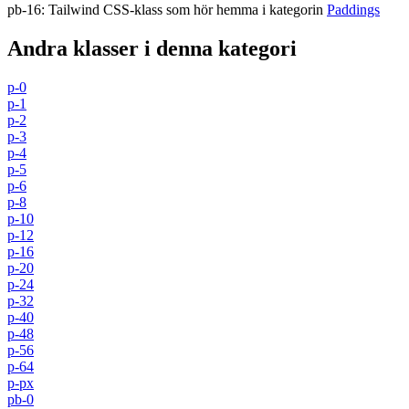
pb-16
:
Tailwind CSS-klass som hör hemma i kategorin
Paddings
Andra klasser i denna kategori
p-0
p-1
p-2
p-3
p-4
p-5
p-6
p-8
p-10
p-12
p-16
p-20
p-24
p-32
p-40
p-48
p-56
p-64
p-px
pb-0