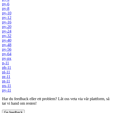
py-6
py-8
py-10
py-12
py-16
py-20
py-24
py-32
py-40
py-48
py-56
py-64
py-px
p-11
pb-11
pl-11
pr-11
pt-11
px-11
py-11
Har du feedback eller ett problem? Låt oss veta via vår plattform, så
tar vi hand om resten!
Ge feedback