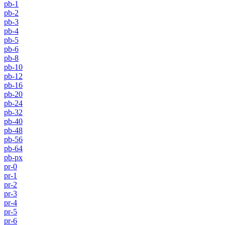
pb-1
pb-2
pb-3
pb-4
pb-5
pb-6
pb-8
pb-10
pb-12
pb-16
pb-20
pb-24
pb-32
pb-40
pb-48
pb-56
pb-64
pb-px
pr-0
pr-1
pr-2
pr-3
pr-4
pr-5
pr-6