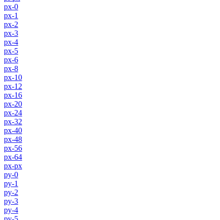
px-0
px-1
px-2
px-3
px-4
px-5
px-6
px-8
px-10
px-12
px-16
px-20
px-24
px-32
px-40
px-48
px-56
px-64
px-px
py-0
py-1
py-2
py-3
py-4
py-5