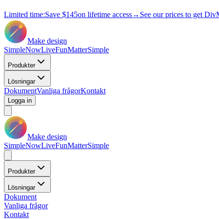
Limited time:
Save
$145
on lifetime access
→
See our prices to get Div
Make design
Simple
Now
Live
Fun
Matter
Simple
Produkter
Lösningar
Dokument
Vanliga frågor
Kontakt
Logga in
Make design
Simple
Now
Live
Fun
Matter
Simple
Produkter
Lösningar
Dokument
Vanliga frågor
Kontakt