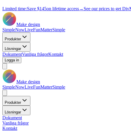
Limited time:
Save
$145
on lifetime access
→
See our prices to get Div
Make design
Simple
Now
Live
Fun
Matter
Simple
Produkter
Lösningar
Dokument
Vanliga frågor
Kontakt
Logga in
Make design
Simple
Now
Live
Fun
Matter
Simple
Produkter
Lösningar
Dokument
Vanliga frågor
Kontakt