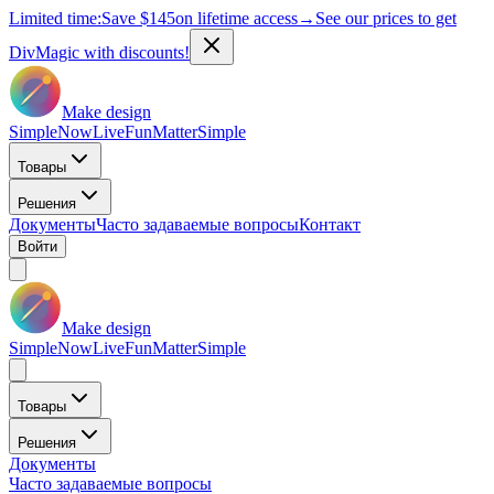
Limited time:
Save
$145
on lifetime access
→
See our prices to get
DivMagic with discounts!
Make design
Simple
Now
Live
Fun
Matter
Simple
Товары
Решения
Документы
Часто задаваемые вопросы
Контакт
Войти
Make design
Simple
Now
Live
Fun
Matter
Simple
Товары
Решения
Документы
Часто задаваемые вопросы