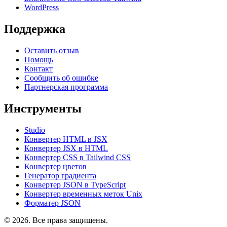
WordPress
Поддержка
Оставить отзыв
Помощь
Контакт
Сообщить об ошибке
Партнерская программа
Инструменты
Studio
Конвертер HTML в JSX
Конвертер JSX в HTML
Конвертер CSS в Tailwind CSS
Конвертер цветов
Генератор градиента
Конвертер JSON в TypeScript
Конвертер временных меток Unix
Форматер JSON
© 2026. Все права защищены.