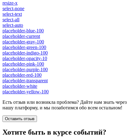
resize-x
select-none
select-text
select-all
select-auto
placeholder-blue-100
placeholder-current
placeholder-gray-100
placeholder-green-100
placeholder-indigo-100
placeholder-opacity-10
placeholder-pink-100
placeholder-purple-100
placeholder-red-100
placeholder-transparent
placeholder-white
placeholder-yellow-100
Есть отзыв или возникла проблема? Дайте нам знать через
нашу платформу, и мы позаботимся обо всем остальном!
Оставить отзыв
Хотите быть в курсе событий?