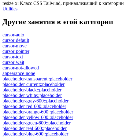
resize-x
:
Класс CSS Tailwind, принадлежащий к категории
Utilities
Другие занятия в этой категории
cursor-auto
cursor-default
cursor-move
cursor-pointer
cursor-text
cursor-wait
cursor-not-allowed
appearance-none
placeholder-transparent::placeholder
placeholder-current::placeholder
placeholder-black::placeholder
placeholder-white::placeholder
placeholder-gray-600::placeholder
placeholder-red-600::placeholder
placeholder-orange-600::placeholder
placeholder-yellow-600::placeholder
placeholder-green-600::placeholder
placeholder-teal-600::placeholder
placeholder-blue-600::placeholder