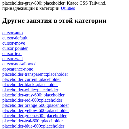
placeholder-gray-800::placeholder
:
Класс CSS Tailwind,
принадлежащий к категории
Utilities
Другие занятия в этой категории
cursor-auto
cursor-default
cursor-move
cursor-pointer
cursor-text
cursor-wait
cursor-not-allowed
appearance-none
placeholder-transparent::placeholder
placeholder-current::placeholder
placeholder-black::placeholder
placeholder-white::placeholder
placeholder-gray-600::placeholder
placeholder-red-600::placeholder
placeholder-orange-600::placeholder
placeholder-yellow-600::placeholder
placeholder-green-600::placeholder
placeholder-teal-600::placeholder
placeholder-blue-600::placeholder