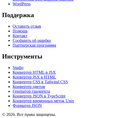
WordPress
Поддержка
Оставить отзыв
Помощь
Контакт
Сообщить об ошибке
Партнерская программа
Инструменты
Studio
Конвертер HTML в JSX
Конвертер JSX в HTML
Конвертер CSS в Tailwind CSS
Конвертер цветов
Генератор градиента
Конвертер JSON в TypeScript
Конвертер временных меток Unix
Форматер JSON
© 2026. Все права защищены.