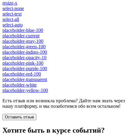
resize-x
select-none
select-text
select-all
select-auto
placeholder-blue-100
placeholder-current
placeholder-gray-100
placeholder-green-100
placeholder-indigo-100
placeholder-opacity-10
placeholder-pink-100
placeholder-purple-100
placeholder-red-100
placeholder-transparent
placeholder-white
placeholder-yellow-100
Есть отзыв или возникла проблема? Дайте нам знать через
нашу платформу, и мы позаботимся обо всем остальном!
Оставить отзыв
Хотите быть в курсе событий?