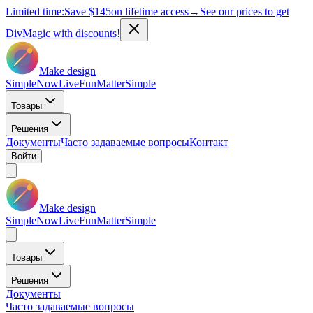
Limited time:
Save
$145
on lifetime access
→
See our prices to get
DivMagic with discounts!
Make design
Simple
Now
Live
Fun
Matter
Simple
Товары
Решения
Документы
Часто задаваемые вопросы
Контакт
Войти
Make design
Simple
Now
Live
Fun
Matter
Simple
Товары
Решения
Документы
Часто задаваемые вопросы