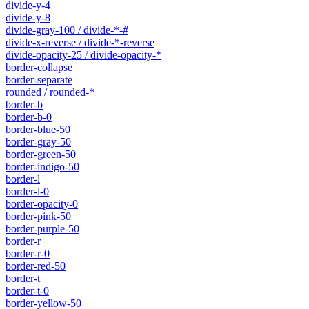
divide-y-4
divide-y-8
divide-gray-100 / divide-*-#
divide-x-reverse / divide-*-reverse
divide-opacity-25 / divide-opacity-*
border-collapse
border-separate
rounded / rounded-*
border-b
border-b-0
border-blue-50
border-gray-50
border-green-50
border-indigo-50
border-l
border-l-0
border-opacity-0
border-pink-50
border-purple-50
border-r
border-r-0
border-red-50
border-t
border-t-0
border-yellow-50