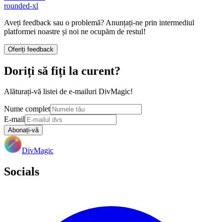
rounded-xl
Aveți feedback sau o problemă? Anunțați-ne prin intermediul
platformei noastre și noi ne ocupăm de restul!
Oferiți feedback
Doriți să fiți la curent?
Alăturați-vă listei de e-mailuri DivMagic!
Nume complet
E-mail
Abonați-vă
DivMagic
Socials