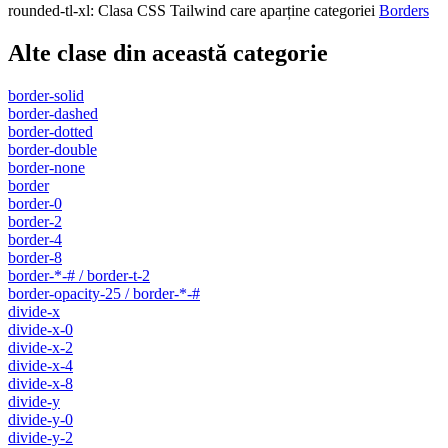
rounded-tl-xl
:
Clasa CSS Tailwind care aparține categoriei
Borders
Alte clase din această categorie
border-solid
border-dashed
border-dotted
border-double
border-none
border
border-0
border-2
border-4
border-8
border-*-# / border-t-2
border-opacity-25 / border-*-#
divide-x
divide-x-0
divide-x-2
divide-x-4
divide-x-8
divide-y
divide-y-0
divide-y-2