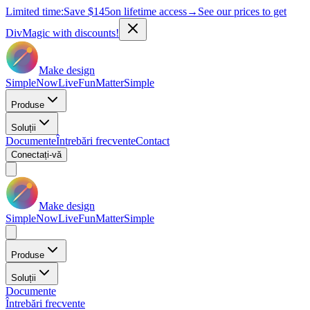
Limited time:
Save
$145
on lifetime access
→
See our prices to get
DivMagic with discounts!
Make design
Simple
Now
Live
Fun
Matter
Simple
Produse
Soluții
Documente
Întrebări frecvente
Contact
Conectați-vă
Make design
Simple
Now
Live
Fun
Matter
Simple
Produse
Soluții
Documente
Întrebări frecvente