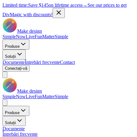
Limited time:
Save
$145
on lifetime access
→
See our prices to get
DivMagic with discounts!
Make design
Simple
Now
Live
Fun
Matter
Simple
Produse
Soluții
Documente
Întrebări frecvente
Contact
Conectați-vă
Make design
Simple
Now
Live
Fun
Matter
Simple
Produse
Soluții
Documente
Întrebări frecvente