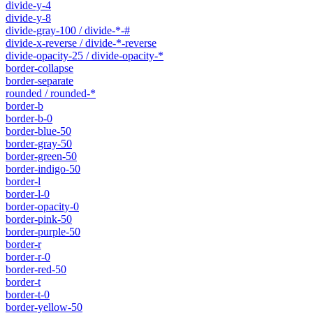
divide-y-4
divide-y-8
divide-gray-100 / divide-*-#
divide-x-reverse / divide-*-reverse
divide-opacity-25 / divide-opacity-*
border-collapse
border-separate
rounded / rounded-*
border-b
border-b-0
border-blue-50
border-gray-50
border-green-50
border-indigo-50
border-l
border-l-0
border-opacity-0
border-pink-50
border-purple-50
border-r
border-r-0
border-red-50
border-t
border-t-0
border-yellow-50