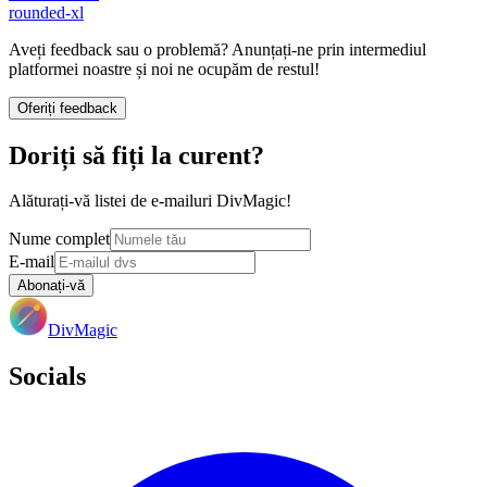
rounded-xl
Aveți feedback sau o problemă? Anunțați-ne prin intermediul
platformei noastre și noi ne ocupăm de restul!
Oferiți feedback
Doriți să fiți la curent?
Alăturați-vă listei de e-mailuri DivMagic!
Nume complet
E-mail
Abonați-vă
DivMagic
Socials