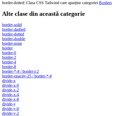
border-dotted
:
Clasa CSS Tailwind care aparține categoriei
Borders
Alte clase din această categorie
border-solid
border-dashed
border-dotted
border-double
border-none
border
border-0
border-2
border-4
border-8
border-*-# / border-t-2
border-opacity-25 / border-*-#
divide-x
divide-x-0
divide-x-2
divide-x-4
divide-x-8
divide-y
divide-y-0
divide-y-2