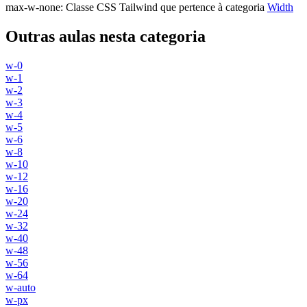
max-w-none
:
Classe CSS Tailwind que pertence à categoria
Width
Outras aulas nesta categoria
w-0
w-1
w-2
w-3
w-4
w-5
w-6
w-8
w-10
w-12
w-16
w-20
w-24
w-32
w-40
w-48
w-56
w-64
w-auto
w-px