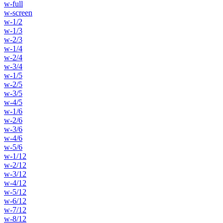
w-full
w-screen
w-1/2
w-1/3
w-2/3
w-1/4
w-2/4
w-3/4
w-1/5
w-2/5
w-3/5
w-4/5
w-1/6
w-2/6
w-3/6
w-4/6
w-5/6
w-1/12
w-2/12
w-3/12
w-4/12
w-5/12
w-6/12
w-7/12
w-8/12