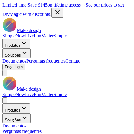
Limited time:
Save
$145
on lifetime access
→
See our prices to get
DivMagic with discounts!
Make design
Simple
Now
Live
Fun
Matter
Simple
Produtos
Soluções
Documentos
Perguntas frequentes
Contato
Faça login
Make design
Simple
Now
Live
Fun
Matter
Simple
Produtos
Soluções
Documentos
Perguntas frequentes