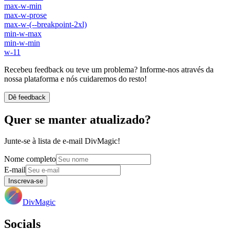
max-w-min
max-w-prose
max-w-(--breakpoint-2xl)
min-w-max
min-w-min
w-11
Recebeu feedback ou teve um problema? Informe-nos através da
nossa plataforma e nós cuidaremos do resto!
Dê feedback
Quer se manter atualizado?
Junte-se à lista de e-mail DivMagic!
Nome completo
E-mail
Inscreva-se
DivMagic
Socials