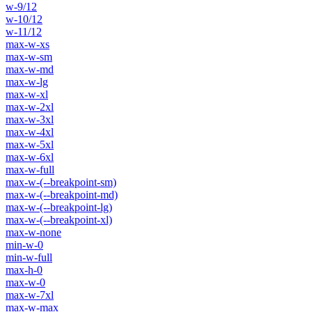
w-9/12
w-10/12
w-11/12
max-w-xs
max-w-sm
max-w-md
max-w-lg
max-w-xl
max-w-2xl
max-w-3xl
max-w-4xl
max-w-5xl
max-w-6xl
max-w-full
max-w-(--breakpoint-sm)
max-w-(--breakpoint-md)
max-w-(--breakpoint-lg)
max-w-(--breakpoint-xl)
max-w-none
min-w-0
min-w-full
max-h-0
max-w-0
max-w-7xl
max-w-max