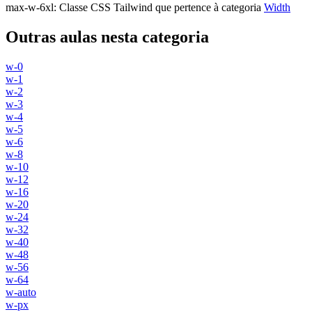
max-w-6xl
:
Classe CSS Tailwind que pertence à categoria
Width
Outras aulas nesta categoria
w-0
w-1
w-2
w-3
w-4
w-5
w-6
w-8
w-10
w-12
w-16
w-20
w-24
w-32
w-40
w-48
w-56
w-64
w-auto
w-px