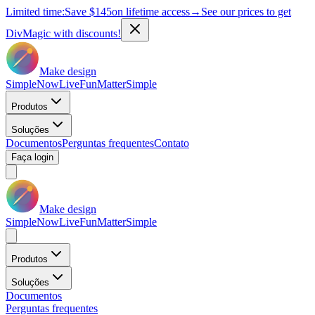
Limited time:
Save
$145
on lifetime access
→
See our prices to get
DivMagic with discounts!
Make design
Simple
Now
Live
Fun
Matter
Simple
Produtos
Soluções
Documentos
Perguntas frequentes
Contato
Faça login
Make design
Simple
Now
Live
Fun
Matter
Simple
Produtos
Soluções
Documentos
Perguntas frequentes