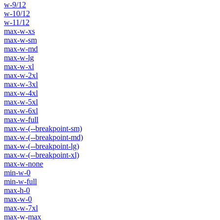
w-9/12
w-10/12
w-11/12
max-w-xs
max-w-sm
max-w-md
max-w-lg
max-w-xl
max-w-2xl
max-w-3xl
max-w-4xl
max-w-5xl
max-w-6xl
max-w-full
max-w-(--breakpoint-sm)
max-w-(--breakpoint-md)
max-w-(--breakpoint-lg)
max-w-(--breakpoint-xl)
max-w-none
min-w-0
min-w-full
max-h-0
max-w-0
max-w-7xl
max-w-max