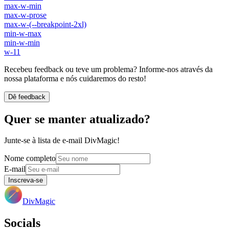
max-w-min
max-w-prose
max-w-(--breakpoint-2xl)
min-w-max
min-w-min
w-11
Recebeu feedback ou teve um problema? Informe-nos através da
nossa plataforma e nós cuidaremos do resto!
Dê feedback
Quer se manter atualizado?
Junte-se à lista de e-mail DivMagic!
Nome completo
E-mail
Inscreva-se
DivMagic
Socials