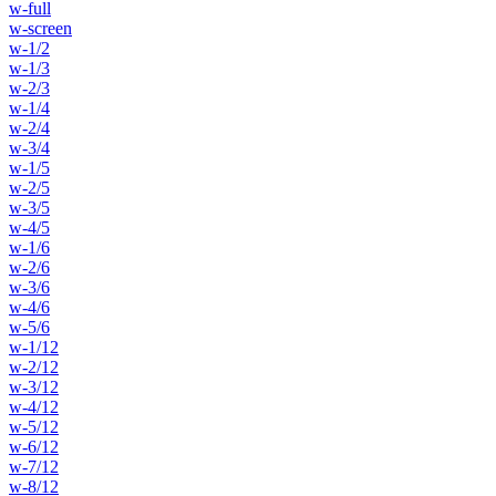
w-full
w-screen
w-1/2
w-1/3
w-2/3
w-1/4
w-2/4
w-3/4
w-1/5
w-2/5
w-3/5
w-4/5
w-1/6
w-2/6
w-3/6
w-4/6
w-5/6
w-1/12
w-2/12
w-3/12
w-4/12
w-5/12
w-6/12
w-7/12
w-8/12