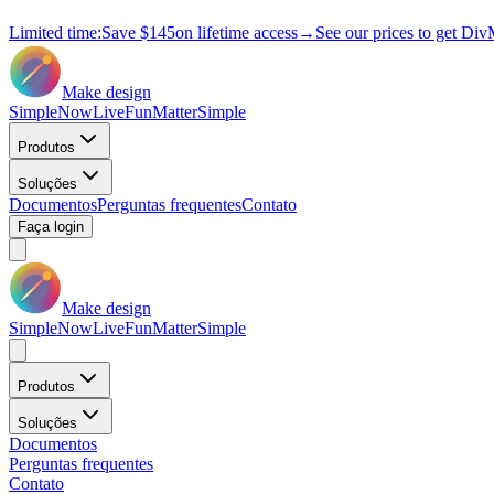
Limited time:
Save
$145
on lifetime access
→
See our prices to get Div
Make design
Simple
Now
Live
Fun
Matter
Simple
Produtos
Soluções
Documentos
Perguntas frequentes
Contato
Faça login
Make design
Simple
Now
Live
Fun
Matter
Simple
Produtos
Soluções
Documentos
Perguntas frequentes
Contato