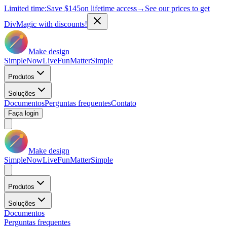
Limited time:
Save
$145
on lifetime access
→
See our prices to get
DivMagic with discounts!
Make design
Simple
Now
Live
Fun
Matter
Simple
Produtos
Soluções
Documentos
Perguntas frequentes
Contato
Faça login
Make design
Simple
Now
Live
Fun
Matter
Simple
Produtos
Soluções
Documentos
Perguntas frequentes