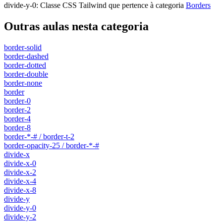
divide-y-0
:
Classe CSS Tailwind que pertence à categoria
Borders
Outras aulas nesta categoria
border-solid
border-dashed
border-dotted
border-double
border-none
border
border-0
border-2
border-4
border-8
border-*-# / border-t-2
border-opacity-25 / border-*-#
divide-x
divide-x-0
divide-x-2
divide-x-4
divide-x-8
divide-y
divide-y-0
divide-y-2