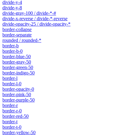
divide-y-4
divide-y-8
divide-gray-100 / divide-*-#
divide-x-reverse / divide-*-reverse
divide-opacity-25 / divide-opacity-*
border-collapse
border-separate
rounded / rounded-*
border-b
border-b-0
border-blue-50
border-gray-50
border-green-50
border-indigo-50
border-l
border-l-0
border-opacity-0
border-pink-50
border-purple-50
border-r
border-r-0
border-red-50
border-t
border-t-0
border-yellow-50